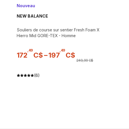
Nouveau
NEW BALANCE
Souliers de course sur sentier Fresh Foam X
Hierro Mid GORE-TEX - Homme
,
49
,
49
172
C$
–
197
C$
249
,
99
C$
(6)