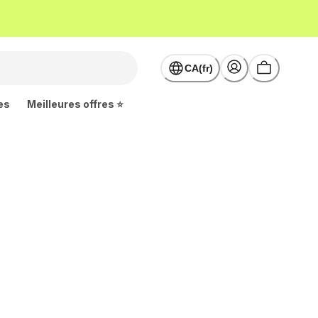
CA(fr)
es
Meilleures offres ⭐