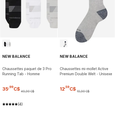
NEW BALANCE
NEW BALANCE
Chaussettes paquet de 3 Pro
Chaussettes mi-mollet Active
Running Tab - Homme
Premium Double Welt - Unisexe
,
99
,
59
35
C$
12
C$
49
,
99
C$
19
,
99
C$
(4)