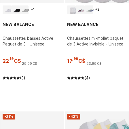
+
1
+
2
NEW BALANCE
NEW BALANCE
Chaussettes basses Active
Chaussettes mi-mollet paquet
Paquet de 3 - Unisexe
de 3 Active Invisible - Unisexe
,
19
,
99
22
C$
17
C$
29
,
99
C$
23
,
99
C$
(3)
(4)
-21%
-42%