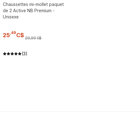
Chaussettes mi-mollet paquet
de 2 Active NB Premium -
Unisexe
,
49
25
C$
29
,
99
C$
(3)