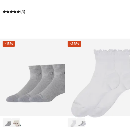
(3)
-15%
-38%