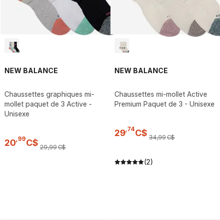
NEW BALANCE
NEW BALANCE
Chaussettes graphiques mi-
Chaussettes mi-mollet Active
mollet paquet de 3 Active -
Premium Paquet de 3 - Unisexe
Unisexe
,
74
29
C$
34
,
99
C$
,
99
20
C$
29
,
99
C$
(2)