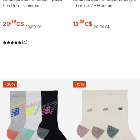
Pro Run - Unisexe
- Lot de 2 - Homme
,
39
,
38
20
C$
12
C$
23
,
99
C$
20
,
99
C$
(4)
-30%
-15%