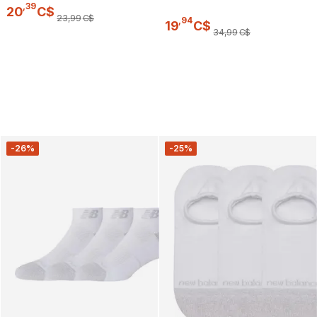
,
39
20
C$
23
,
99
C$
,
94
19
C$
34
,
99
C$
-26%
-25%