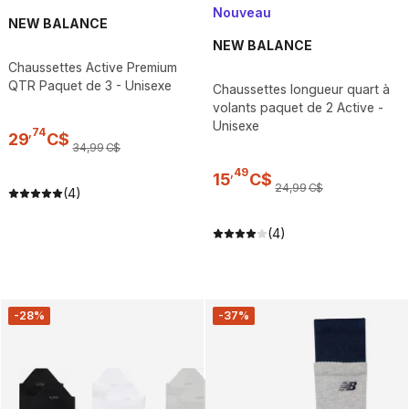
Nouveau
NEW BALANCE
NEW BALANCE
Chaussettes Active Premium
QTR Paquet de 3 - Unisexe
Chaussettes longueur quart à
volants paquet de 2 Active -
Unisexe
,
74
29
C$
34
,
99
C$
,
49
15
C$
24
,
99
C$
(4)
(4)
-28%
-37%