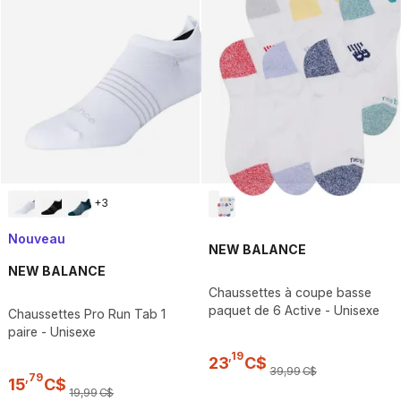
+
3
Nouveau
NEW BALANCE
NEW BALANCE
Chaussettes à coupe basse
paquet de 6 Active - Unisexe
Chaussettes Pro Run Tab 1
paire - Unisexe
,
19
23
C$
39
,
99
C$
,
79
15
C$
19
,
99
C$