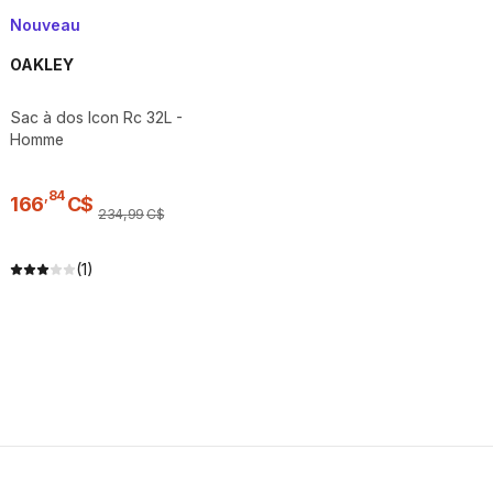
Nouveau
OAKLEY
Sac à dos Icon Rc 32L -
Homme
,
84
166
C$
234
,
99
C$
(1)