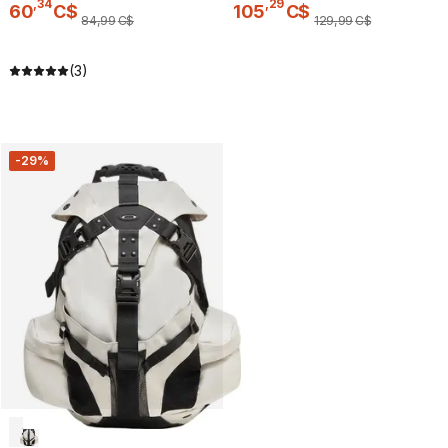
,
34
,
29
60
C$
105
C$
84
,
99
C$
129
,
99
C$
(3)
-29%