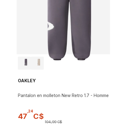
OAKLEY
Pantalon en molleton New Retro 1.7 - Homme
,
24
47
C$
104
,
99
C$