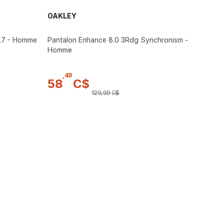
OAKLEY
2.7 - Homme
Pantalon Enhance 8.0 3Rdg Synchronism -
Homme
,
49
58
C$
129
,
99
C$