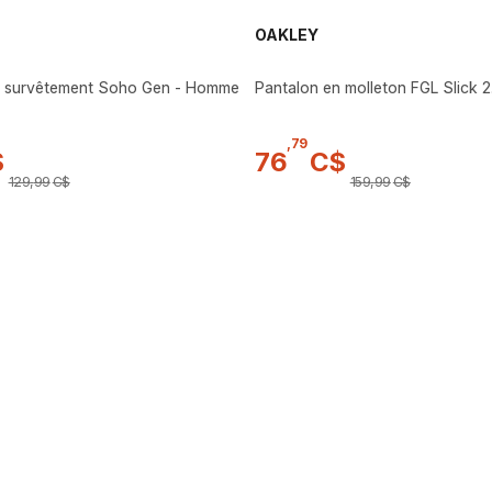
OAKLEY
e survêtement Soho Gen - Homme
Pantalon en molleton FGL Slick 
,
79
$
76
C$
129
,
99
C$
159
,
99
C$