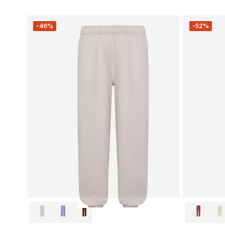
-46%
-52%