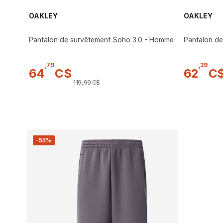
OAKLEY
OAKLEY
Pantalon de survêtement Soho 3.0 - Homme
Pantalon d
,
79
,
39
64
C$
62
C
119
,
99
C$
-55%