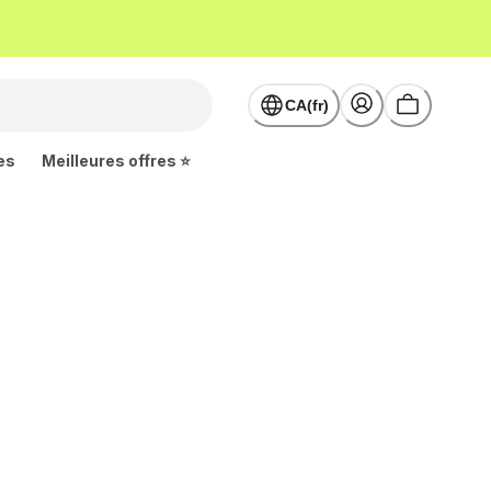
CA(fr)
es
Meilleures offres ⭐