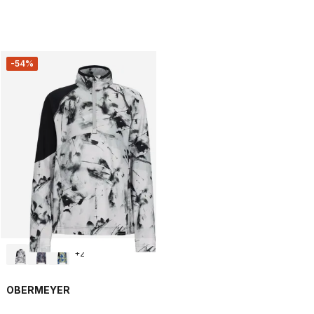
-54%
+
2
OBERMEYER