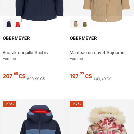
OBERMEYER
OBERMEYER
Anorak coquille Steibis -
Manteau en duvet Sojourner -
Femme
Femme
,
95
,
77
267
C$
197
C$
608
,
99
C$
449
,
49
C$
-56%
-57%