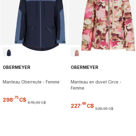
OBERMEYER
OBERMEYER
Manteau Oberreute - Femme
Manteau en duvet Circe -
Femme
,
75
298
C$
678
,
99
C$
,
46
227
C$
528
,
99
C$