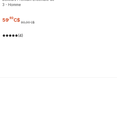
3 - Homme
,
93
59
C$
80
,
99
C$
(4)