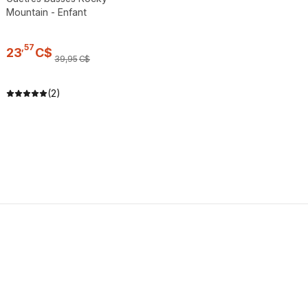
Mountain - Enfant
,
57
23
C$
39
,
95
C$
(2)