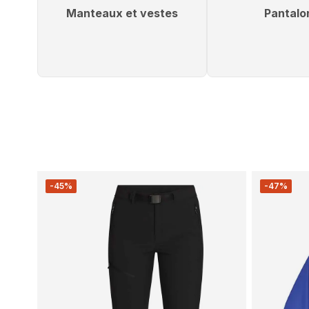
Manteaux et vestes
Pantalo
-45%
-47%