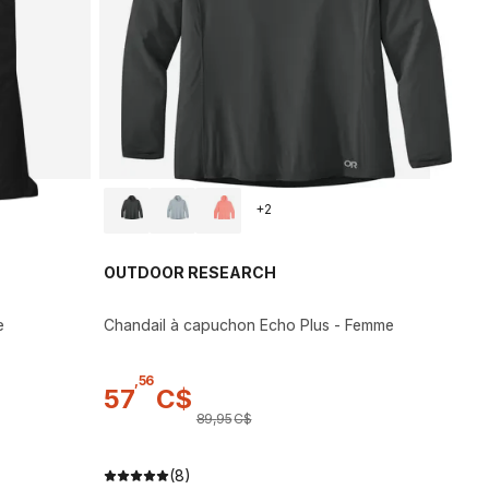
+
2
OUTDOOR RESEARCH
e
Chandail à capuchon Echo Plus - Femme
,
56
57
C$
89
,
95
C$
(8)