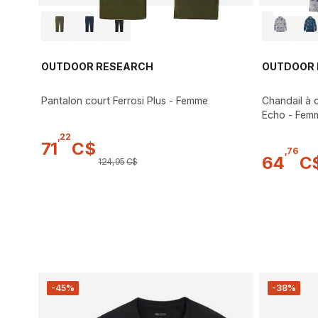
OUTDOOR RESEARCH
OUTDOOR 
Pantalon court Ferrosi Plus - Femme
Chandail à 
Echo - Fem
,
22
71
C$
,
76
64
C
124
,
95
C$
-45%
-38%