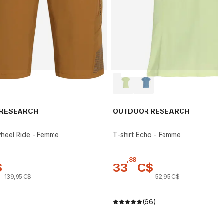
RESEARCH
OUTDOOR RESEARCH
heel Ride - Femme
T-shirt Echo - Femme
,
88
$
33
C$
139
,
95
C$
52
,
95
C$
(66)