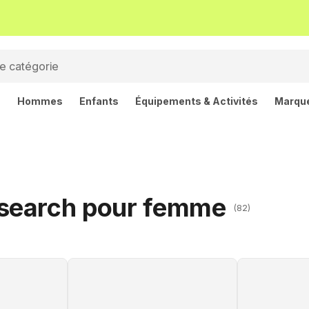
s
Hommes
Enfants
Équipements & Activités
Marqu
search pour femme
(82)