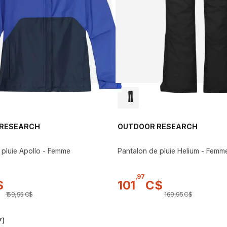
RESEARCH
OUTDOOR RESEARCH
pluie Apollo - Femme
Pantalon de pluie Helium - Femm
,
97
$
101
C$
159
,
95
C$
169
,
95
C$
7)