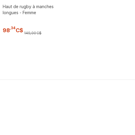
Haut de rugby à manches
longues - Femme
,
34
98
C$
149
,
00
C$