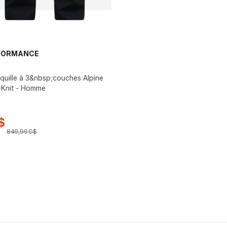
FORMANCE
quille à 3&nbsp;couches Alpine
-Knit - Homme
$
849
,
99
C$