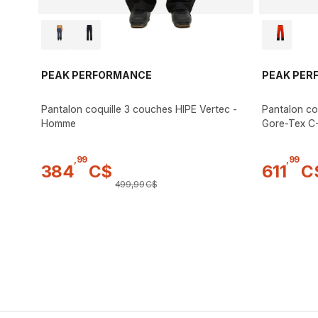
PEAK PERFORMANCE
PEAK PER
Pantalon coquille 3 couches HIPE Vertec -
Pantalon co
Homme
Gore-Tex C
,
99
,
99
384
C$
611
C
499
,
99
C$