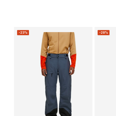
-23%
-28%