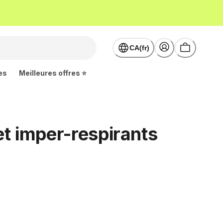
CA(fr)
es
Meilleures offres ⭐
t imper-respirants