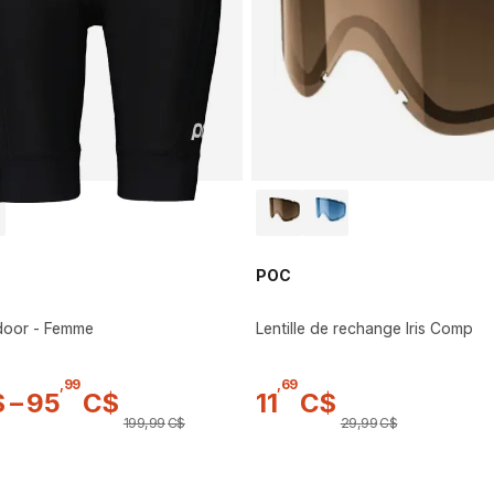
POC
ndoor - Femme
Lentille de rechange Iris Comp
,
99
,
69
$
–
95
C$
11
C$
199
,
99
C$
29
,
99
C$