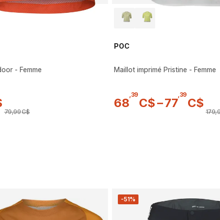
POC
ndoor - Femme
Maillot imprimé Pristine - Femme
,
39
,
39
$
68
C$
–
77
C$
79
,
99
C$
179
,
)
-51%