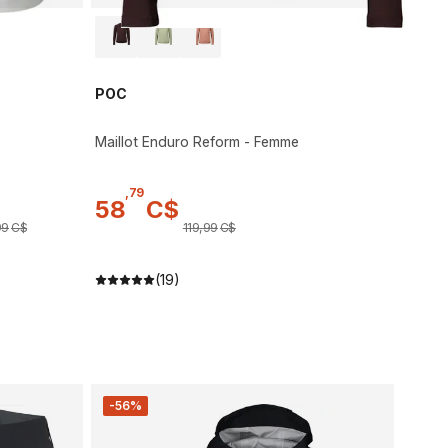
POC
Maillot Enduro Reform - Femme
,
79
58
C$
99
C$
119
,
99
C$
(19)
-56%