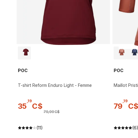
POC
POC
T-shirt Reform Enduro Light - Femme
Maillot Pris
,
19
,
19
35
C$
79
C
79
,
99
C$
(11)
(6