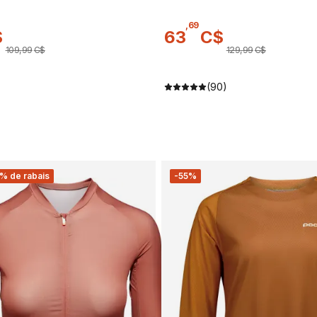
,
69
$
63
C$
109
,
99
C$
129
,
99
C$
(90)
% de rabais
-55%