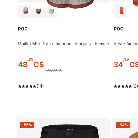
POC
POC
Maillot Mtb Pure à manches longues - Femme
Veste Air I
,
39
,
39
48
C$
34
C
109
,
99
C$
(14)
(6
-55%
-54%