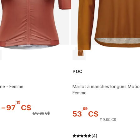
POC
tine - Femme
Maillot à manches longues Motion
Femme
,
19
$
–
97
C$
,
99
53
C$
179
,
99
C$
119
,
99
C$
)
(4)