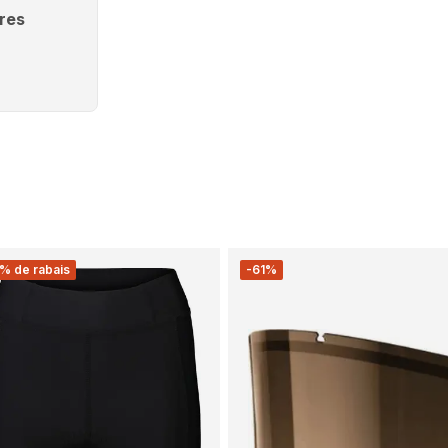
res
% de rabais
-61%