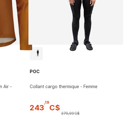
POC
 Air -
Collant cargo thermique - Femme
,
19
243
C$
379
,
99
C$