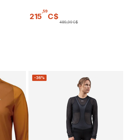
,
59
215
C$
489
,
99
C$
-36%