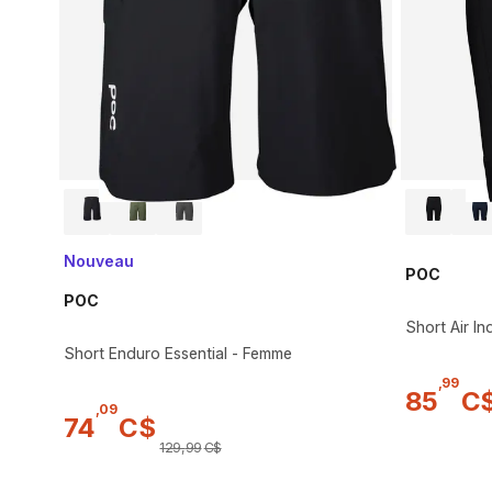
Nouveau
POC
POC
Short Air I
Short Enduro Essential - Femme
,
99
85
C
,
09
74
C$
129
,
99
C$