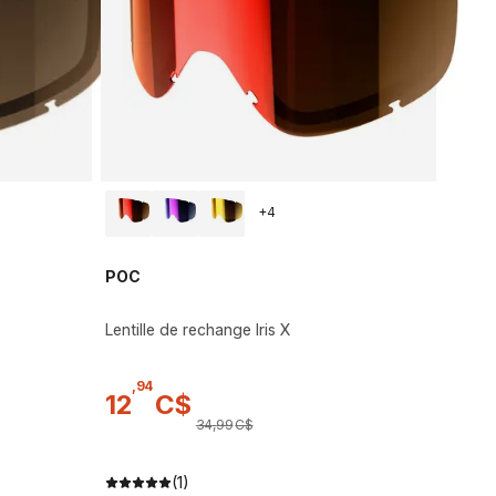
+
4
POC
Lentille de rechange Iris X
,
94
12
C$
34
,
99
C$
(1)