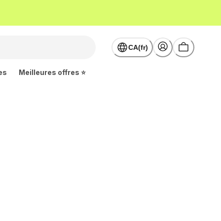
CA(fr)
es
Meilleures offres ⭐