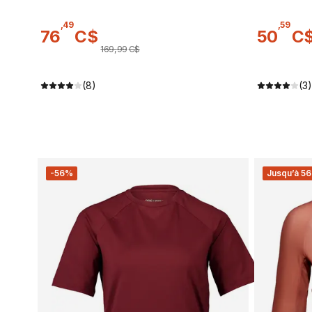
,
49
,
59
76
C$
50
C
169
,
99
C$
(8)
(3)
-56%
Jusqu’à 56