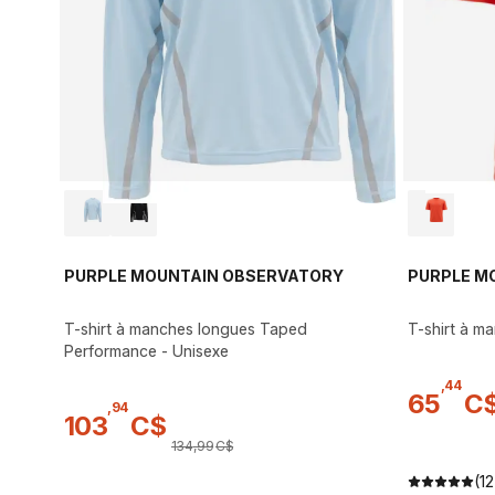
PURPLE MOUNTAIN OBSERVATORY
PURPLE M
T-shirt à manches longues Taped
T-shirt à m
Performance - Unisexe
,
44
65
C
,
94
103
C$
134
,
99
C$
(12