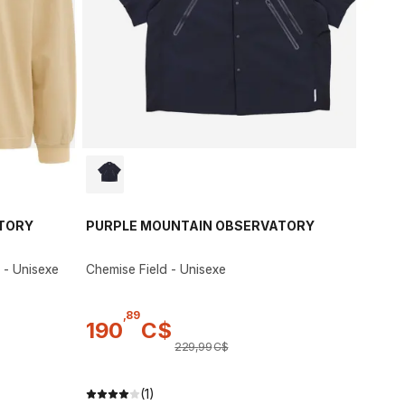
TORY
PURPLE MOUNTAIN OBSERVATORY
 - Unisexe
Chemise Field - Unisexe
,
89
190
C$
229
,
99
C$
(1)