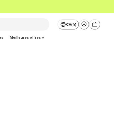
CA(fr)
es
Meilleures offres ⭐