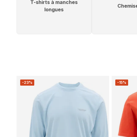
T-shirts à manches
Chemis
longues
-23%
-15%