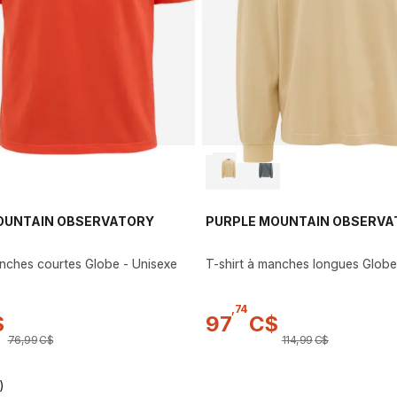
OUNTAIN OBSERVATORY
PURPLE MOUNTAIN OBSERVA
anches courtes Globe - Unisexe
T-shirt à manches longues Globe
,
74
$
97
C$
76
,
99
C$
114
,
99
C$
)