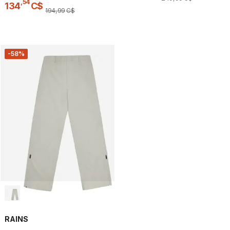
,
54
134
C$
194
,
99
C$
-58%
RAINS