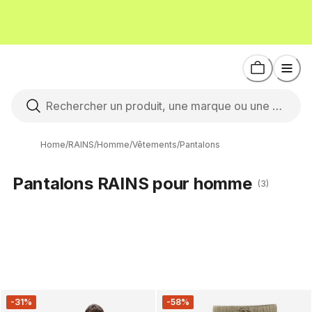
Home
/
RAINS
/
Homme
/
Vêtements
/
Pantalons
Pantalons RAINS pour homme
(3)
-31%
-58%