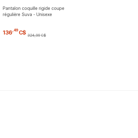
Pantalon coquille rigide coupe
régulière Suva - Unisexe
,
49
136
C$
324
,
99
C$