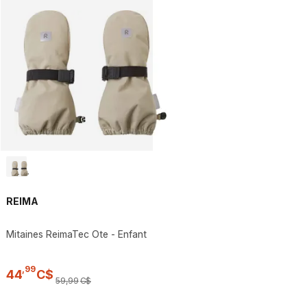
REIMA
Mitaines ReimaTec Ote - Enfant
,
99
44
C$
59
,
99
C$