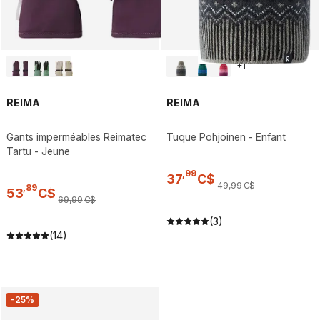
+
1
REIMA
REIMA
Gants imperméables Reimatec
Tuque Pohjoinen - Enfant
Tartu - Jeune
,
99
37
C$
49
,
99
C$
,
89
53
C$
69
,
99
C$
(3)
(14)
-25%