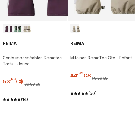
REIMA
REIMA
Gants imperméables Reimatec
Mitaines ReimaTec Ote - Enfant
Tartu - Jeune
,
99
44
C$
59
,
99
C$
,
89
53
C$
69
,
99
C$
(50)
(14)