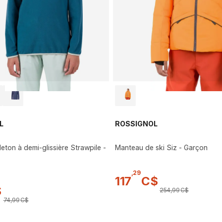
L
ROSSIGNOL
eton à demi-glissière Strawpile -
Manteau de ski Siz - Garçon
,
29
117
C$
$
254
,
99
C$
74
,
99
C$