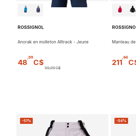
ROSSIGNOL
ROSSIGNO
Anorak en molleton Alltrack - Jeune
Manteau de s
,
99
,
64
48
C$
211
C
99
,
99
C$
-51%
-54%