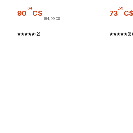
,
64
,
59
90
C$
73
C
184
,
99
C$
(2)
(8