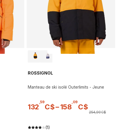
ROSSIGNOL
Manteau de ski isolé Outerlimits - Jeune
,
59
,
09
132
C$
–
158
C$
254
,
99
C$
(1)