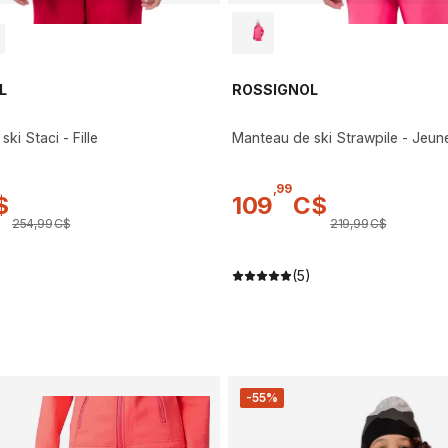
L
ROSSIGNOL
ki Staci - Fille
Manteau de ski Strawpile - Jeun
,
99
$
109
C$
254
,
99
C$
219
,
99
C$
(5)
-55%