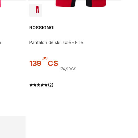
ROSSIGNOL
e
Pantalon de ski isolé - Fille
,
99
139
C$
174
,
99
C$
(2)