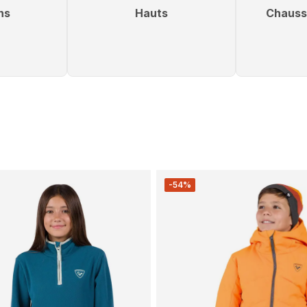
ns
Hauts
Chauss
-54%