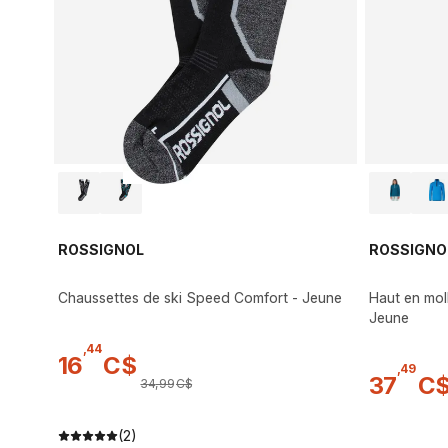
ROSSIGNOL
ROSSIGNO
Chaussettes de ski Speed Comfort - Jeune
Haut en moll
Jeune
,
44
16
C$
,
49
37
C
34
,
99
C$
(2)