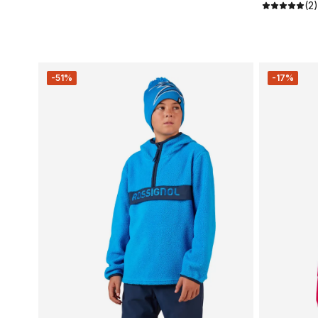
(2)
-51%
-17%