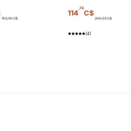
,
74
$
114
C$
159
,
99
C$
254
,
99
C$
)
(4)