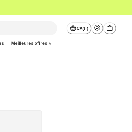
CA(fr)
es
Meilleures offres ⭐