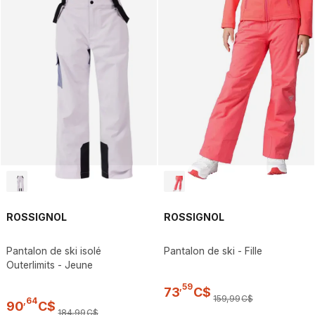
ROSSIGNOL
ROSSIGNOL
Pantalon de ski isolé
Pantalon de ski - Fille
Outerlimits - Jeune
,
59
73
C$
159
,
99
C$
,
64
90
C$
184
,
99
C$