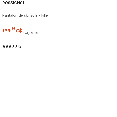
ROSSIGNOL
Pantalon de ski isolé - Fille
,
99
139
C$
174
,
99
C$
(2)