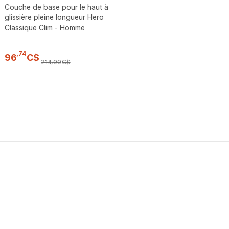
Couche de base pour le haut à
glissière pleine longueur Hero
Classique Clim - Homme
,
74
96
C$
214
,
99
C$