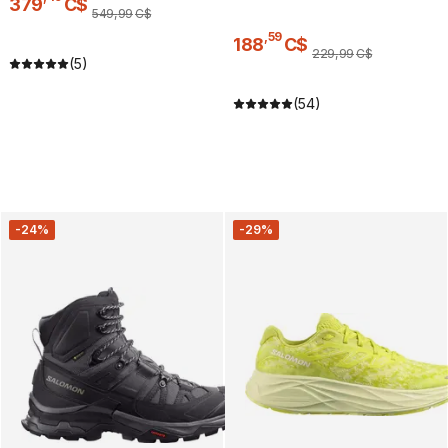
379
C$
549
,
99
C$
,
59
188
C$
229
,
99
C$
(5)
(54)
-24%
-29%