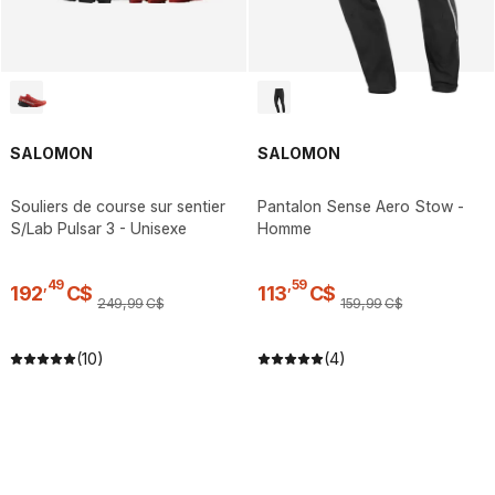
SALOMON
SALOMON
Souliers de course sur sentier
Pantalon Sense Aero Stow -
S/Lab Pulsar 3 - Unisexe
Homme
,
49
,
59
192
C$
113
C$
249
,
99
C$
159
,
99
C$
(10)
(4)