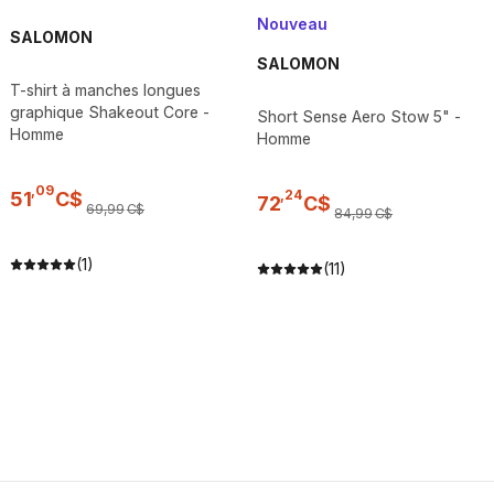
Nouveau
SALOMON
SALOMON
T-shirt à manches longues
graphique Shakeout Core -
Short Sense Aero Stow 5" -
Homme
Homme
,
09
,
24
51
C$
72
C$
69
,
99
C$
84
,
99
C$
(1)
(11)