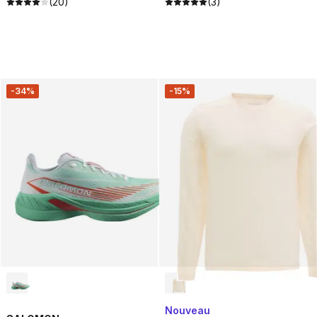
(20)
(3)
-34%
-15%
Nouveau