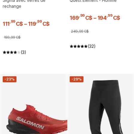
Sigma avec verres de
Quest Element - Homme
rechange
,
99
,
99
169
C$
–
194
C$
,
99
,
99
111
C$
–
119
C$
249
,
99
C$
159
,
99
C$
(32)
(3)
-23%
-29%