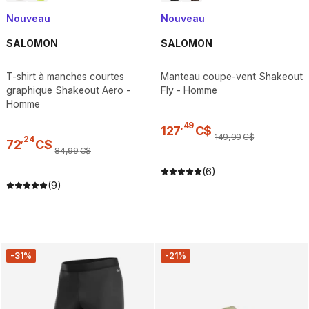
Nouveau
Nouveau
SALOMON
SALOMON
T-shirt à manches courtes
Manteau coupe-vent Shakeout
graphique Shakeout Aero -
Fly - Homme
Homme
,
49
127
C$
149
,
99
C$
,
24
72
C$
84
,
99
C$
(6)
(9)
-31%
-21%