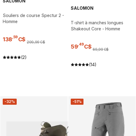
SALOMON
SALOMON
Souliers de course Spectur 2 -
Homme
T-shirt à manches longues
Shakeout Core - Homme
,
59
138
C$
209
,
99
C$
,
49
59
C$
69
,
99
C$
(2)
(14)
-32%
-51%