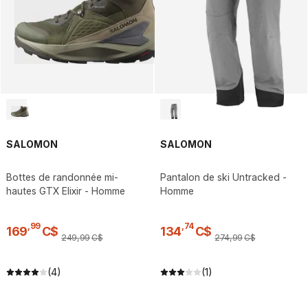
SALOMON
SALOMON
Bottes de randonnée mi-
Pantalon de ski Untracked -
hautes GTX Elixir - Homme
Homme
,
99
,
74
169
C$
134
C$
249
,
99
C$
274
,
99
C$
(4)
(1)