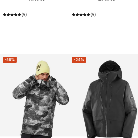
(5)
(5)
-58%
-24%