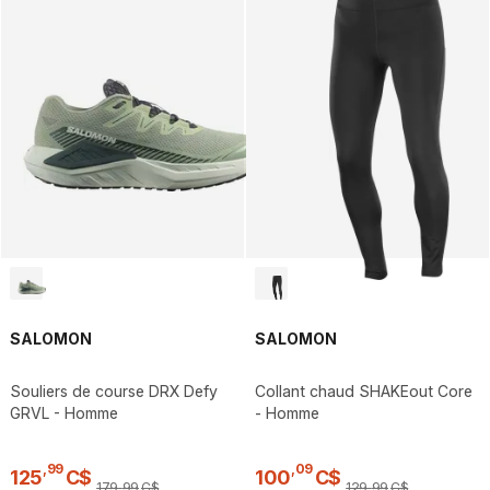
SALOMON
SALOMON
Souliers de course DRX Defy
Collant chaud SHAKEout Core
GRVL - Homme
- Homme
,
99
,
09
125
C$
100
C$
179
,
99
C$
129
,
99
C$