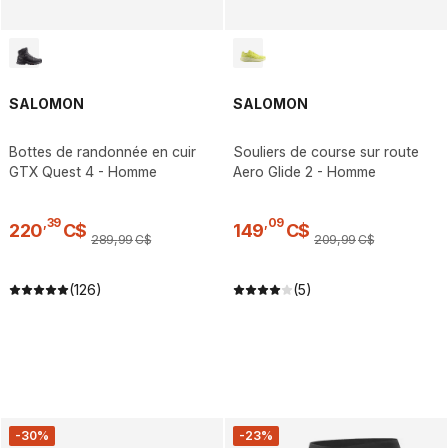
SALOMON
SALOMON
Bottes de randonnée en cuir
Souliers de course sur route
GTX Quest 4 - Homme
Aero Glide 2 - Homme
,
39
,
09
220
C$
149
C$
289
,
99
C$
209
,
99
C$
(126)
(5)
-30%
-23%