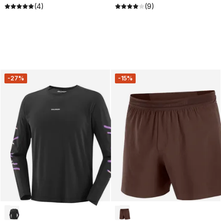
(4)
(9)
-27%
-15%