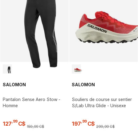
SALOMON
SALOMON
Pantalon Sense Aero Stow -
Souliers de course sur sentier
Homme
S/Lab Ultra Glide - Unisexe
,
99
,
99
127
C$
197
C$
159
,
99
C$
299
,
99
C$