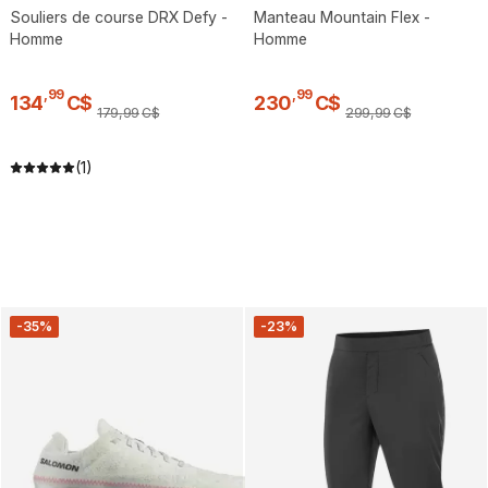
Souliers de course DRX Defy -
Manteau Mountain Flex -
Homme
Homme
,
99
,
99
134
C$
230
C$
179
,
99
C$
299
,
99
C$
(1)
-35%
-23%