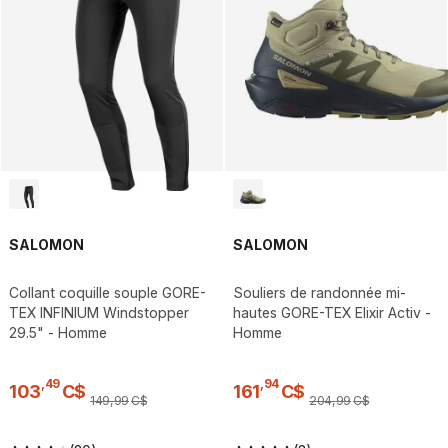
SALOMON
SALOMON
Collant coquille souple GORE-
Souliers de randonnée mi-
TEX INFINIUM Windstopper
hautes GORE-TEX Elixir Activ -
29.5" - Homme
Homme
,
49
,
94
103
C$
161
C$
149
,
99
C$
204
,
99
C$