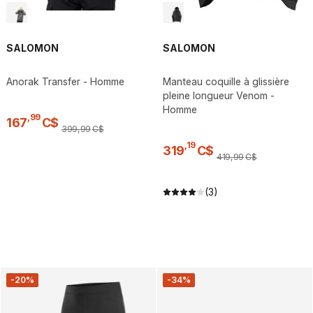
SALOMON
SALOMON
Anorak Transfer - Homme
Manteau coquille à glissière
pleine longueur Venom -
Homme
,
99
167
C$
399
,
99
C$
,
19
319
C$
419
,
99
C$
(3)
-20%
-34%