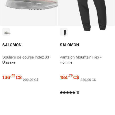
SALOMON
SALOMON
Souliers de course Index.03 -
Pantalon Mountain Flex -
Unisexe
Homme
,
49
,
79
136
C$
184
C$
209
,
99
C$
239
,
99
C$
(1)