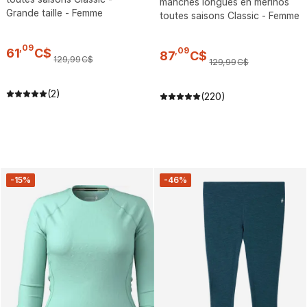
manches longues en mérinos
Grande taille - Femme
toutes saisons Classic - Femme
,
09
,
09
61
C$
87
C$
129
,
99
C$
129
,
99
C$
(2)
(220)
-15%
-46%