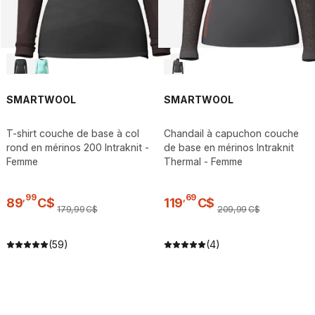
SMARTWOOL
SMARTWOOL
T-shirt couche de base à col
Chandail à capuchon couche
rond en mérinos 200 Intraknit -
de base en mérinos Intraknit
Femme
Thermal - Femme
,
99
,
69
89
C$
119
C$
179
,
99
C$
209
,
99
C$
(59)
(4)