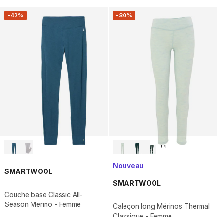
-42%
-30%
+
4
Nouveau
SMARTWOOL
SMARTWOOL
Couche base Classic All-
Season Merino - Femme
Caleçon long Mérinos Thermal
Classique - Femme