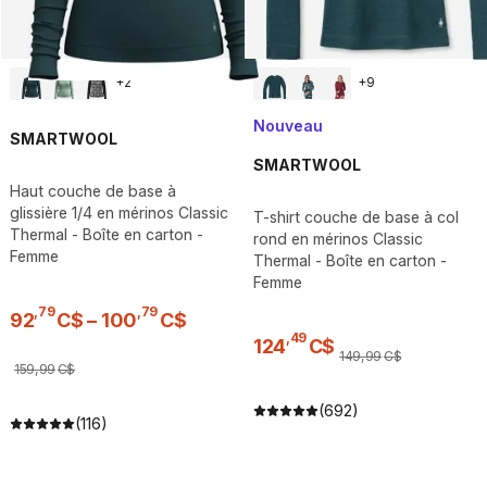
+
2
+
9
Nouveau
SMARTWOOL
SMARTWOOL
Haut couche de base à
glissière 1/4 en mérinos Classic
T-shirt couche de base à col
Thermal - Boîte en carton -
rond en mérinos Classic
Femme
Thermal - Boîte en carton -
Femme
,
79
,
79
92
C$
–
100
C$
,
49
124
C$
149
,
99
C$
159
,
99
C$
(692)
(116)