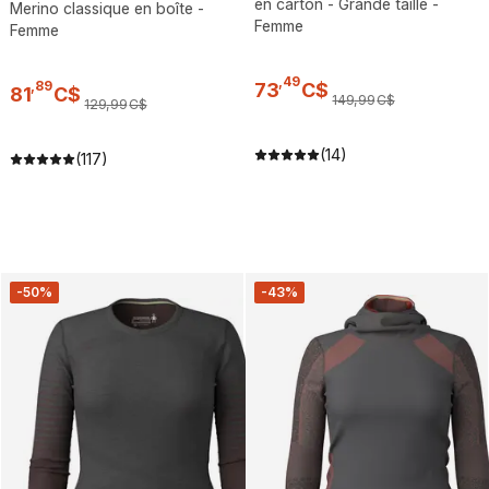
en carton - Grande taille -
Merino classique en boîte -
Femme
Femme
,
49
,
89
73
C$
81
C$
149
,
99
C$
129
,
99
C$
(14)
(117)
-50%
-43%