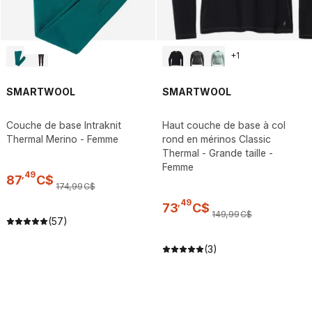
+
1
SMARTWOOL
SMARTWOOL
Couche de base Intraknit
Haut couche de base à col
Thermal Merino - Femme
rond en mérinos Classic
Thermal - Grande taille -
Femme
,
49
87
C$
174
,
99
C$
,
49
73
C$
149
,
99
C$
(57)
(3)