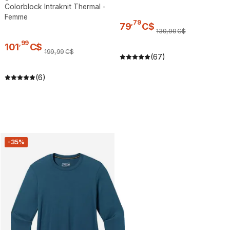
Colorblock Intraknit Thermal -
Femme
,
79
79
C$
139
,
99
C$
,
99
101
C$
199
,
99
C$
(67)
(6)
-35%