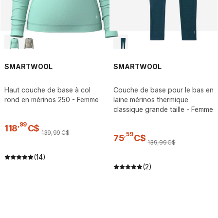
SMARTWOOL
SMARTWOOL
Haut couche de base à col
Couche de base pour le bas en
rond en mérinos 250 - Femme
laine mérinos thermique
classique grande taille - Femme
,
99
118
C$
139
,
99
C$
,
59
75
C$
139
,
99
C$
(14)
(2)