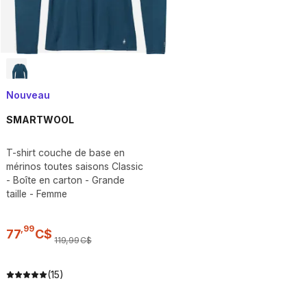
Nouveau
SMARTWOOL
T-shirt couche de base en
mérinos toutes saisons Classic
- Boîte en carton - Grande
taille - Femme
,
99
77
C$
119
,
99
C$
(15)