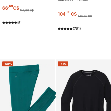
,
69
66
C$
114
,
99
C$
,
99
104
C$
149
,
99
C$
(5)
(781)
-50%
-51%