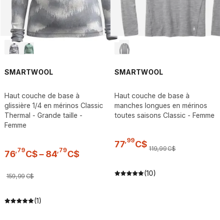
SMARTWOOL
SMARTWOOL
Haut couche de base à
Haut couche de base à
glissière 1/4 en mérinos Classic
manches longues en mérinos
Thermal - Grande taille -
toutes saisons Classic - Femme
Femme
,
99
77
C$
119
,
99
C$
,
79
,
79
76
C$
–
84
C$
(10)
159
,
99
C$
(1)