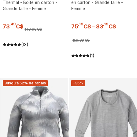
Thermal - Boîte en carton -
en carton - Grande taille -
Grande taille - Femme
Femme
,
49
,
19
,
19
73
C$
75
C$
–
83
C$
149
,
99
C$
159
,
99
C$
(13)
(1)
Jusqu’à 52% de rabais
-35%