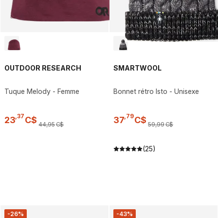
OUTDOOR RESEARCH
SMARTWOOL
Tuque Melody - Femme
Bonnet rétro Isto - Unisexe
,
37
,
79
23
C$
37
C$
44
,
95
C$
59
,
99
C$
(25)
-26%
-43%