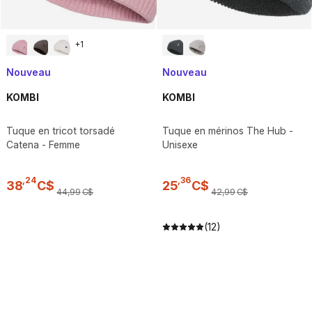
+
1
Nouveau
Nouveau
KOMBI
KOMBI
Tuque en tricot torsadé
Tuque en mérinos The Hub -
Catena - Femme
Unisexe
,
24
,
36
38
C$
25
C$
44
,
99
C$
42
,
99
C$
(12)