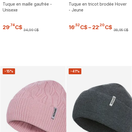
Tuque en maille gaufrée -
Tuque en tricot brodée Hover
Unisexe
- Jeune
,
74
,
52
,
20
29
C$
16
C$
–
22
C$
34
,
99
C$
38
,
95
C$
-15%
-41%