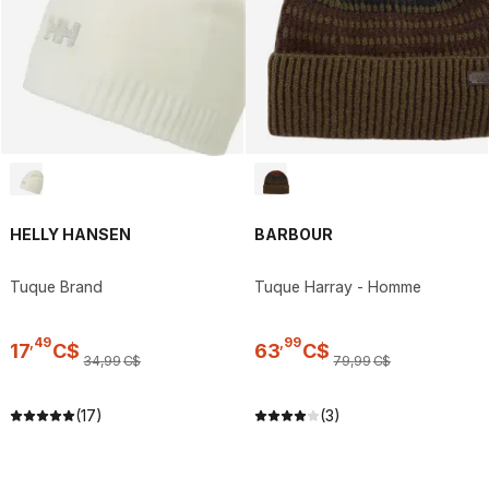
HELLY HANSEN
BARBOUR
Tuque Brand
Tuque Harray - Homme
,
49
,
99
17
C$
63
C$
34
,
99
C$
79
,
99
C$
(17)
(3)