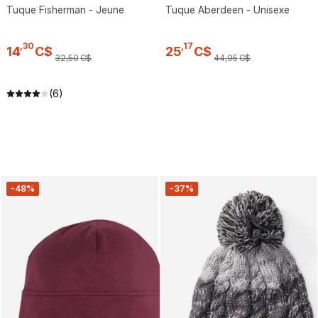
Tuque Fisherman - Jeune
Tuque Aberdeen - Unisexe
,
30
,
17
14
C$
25
C$
32
,
50
C$
44
,
95
C$
(6)
-48%
-37%