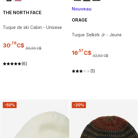
Nouveau
THE NORTH FACE
ORAGE
Tuque de ski Cabin - Unisexe
Tuque Selkirk Jr - Jeune
,
79
30
C$
39
,
99
C$
,
57
16
C$
32
,
50
C$
(6)
(1)
-50%
-20%