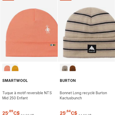
SMARTWOOL
BURTON
Tuque à motif reversible NTS
Bonnet Long recyclé Burton
Mid 250 Enfant
Kactusbunch
,
89
,
64
25
C$
25
C$