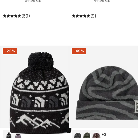
34
,
99
C$
44
,
99
C$
(69)
(9)
-23%
-49%
+
3