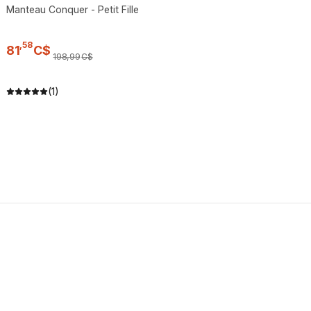
Manteau Conquer - Petit Fille
,
58
81
C$
198
,
99
C$
(1)