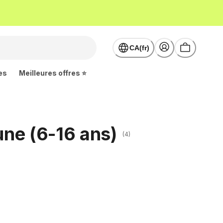
CA(fr)
es
Meilleures offres ⭐
une (6-16 ans)
(4)