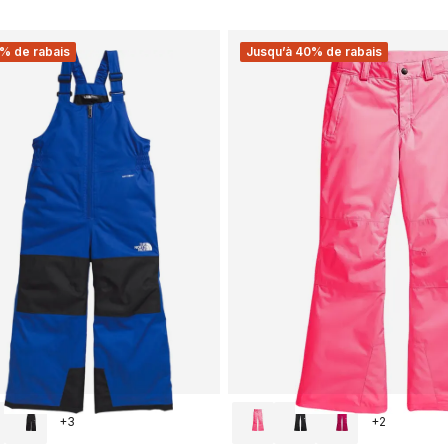
% de rabais
Jusqu’à 40% de rabais
+
3
+
2