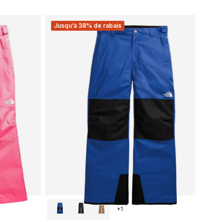
Jusqu’à 38% de rabais
+
1