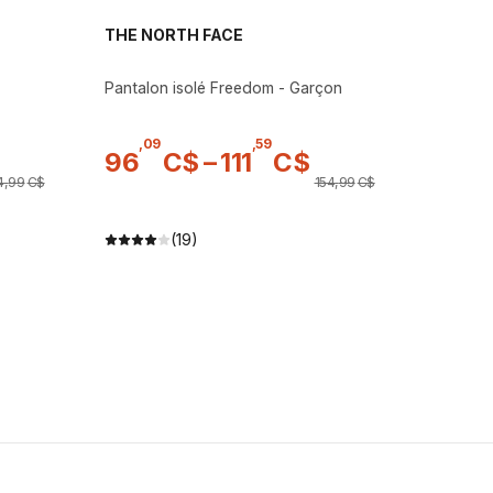
THE NORTH FACE
Pantalon isolé Freedom - Garçon
,
09
,
59
96
C$
–
111
C$
4
,
99
C$
154
,
99
C$
(19)