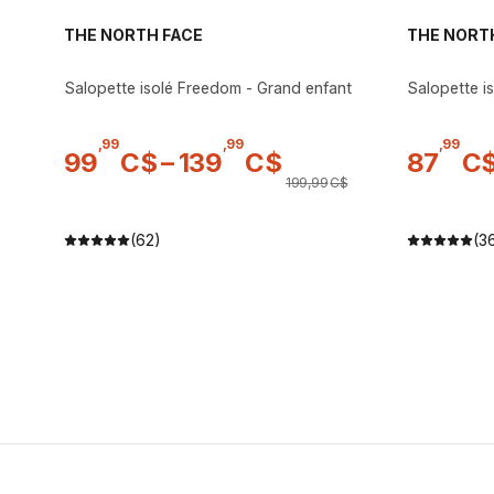
THE NORTH FACE
THE NORT
Salopette isolé Freedom - Grand enfant
Salopette i
,
99
,
99
,
99
99
C$
–
139
C$
87
C
199
,
99
C$
(62)
(3