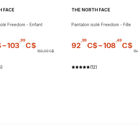
H FACE
THE NORTH FACE
solé Freedom - Enfant
Pantalon isolé Freedom - Fille
,
99
,
99
,
49
$
–
103
C$
92
C$
–
108
C$
159
,
99
C$
15
6)
(12)