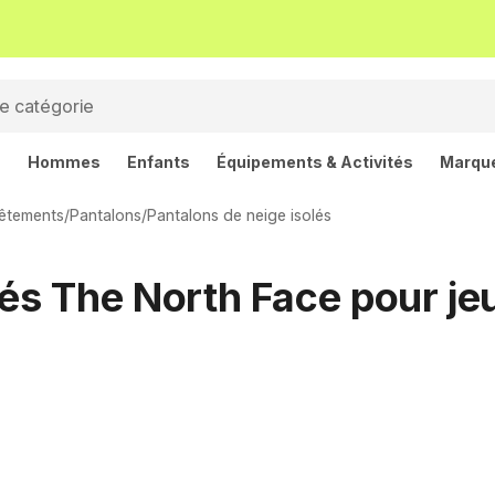
s
Hommes
Enfants
Équipements & Activités
Marqu
êtements
/
Pantalons
/
Pantalons de neige isolés
lés The North Face pour je