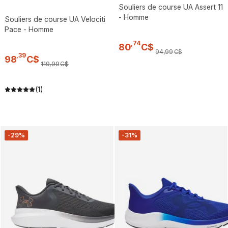
Souliers de course UA Assert 11
- Homme
Souliers de course UA Velociti
Pace - Homme
,
74
80
C$
94
,
99
C$
,
39
98
C$
119
,
99
C$
(1)
-29%
-31%