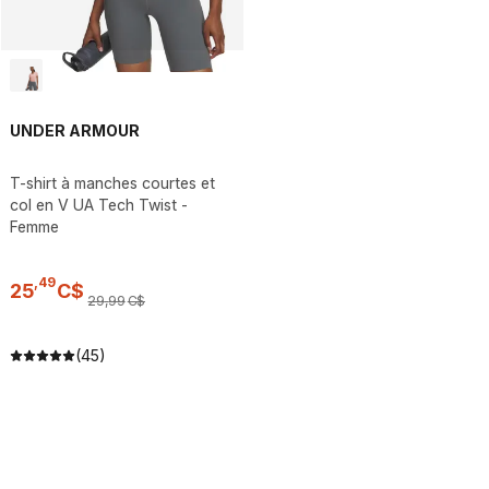
UNDER ARMOUR
T-shirt à manches courtes et
col en V UA Tech Twist -
Femme
,
49
25
C$
29
,
99
C$
(45)