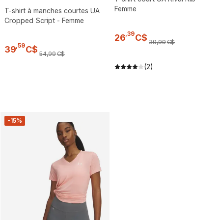
Femme
T-shirt à manches courtes UA
Cropped Script - Femme
,
39
26
C$
39
,
99
C$
,
59
39
C$
54
,
99
C$
(2)
-15%