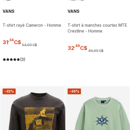
VANS
VANS
T-shirt rayé Cameron - Homme
T-shirt à manches courtes MTE
Crestline - Homme
,
34
31
C$
54
,
99
C$
,
49
32
C$
49
,
99
C$
(3)
-45%
-46%