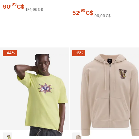
,
99
90
C$
174
,
99
C$
,
99
52
C$
99
,
99
C$
-44%
-15%