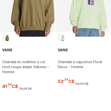
VANS
VANS
Chandail en molleton à col
Chandail à capuchon Floral
rond coupe ample Sakomo -
Decor - Homme
Homme
,
24
52
C$
94
,
99
C$
,
24
41
C$
74
,
99
C$