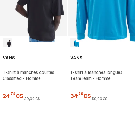
VANS
VANS
T-shirt à manches courtes
T-shirt à manches longues
Classified - Homme
TeamTeam - Homme
,
79
,
79
24
C$
34
C$
39
,
99
C$
59
,
99
C$