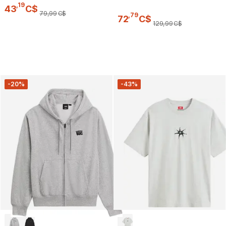
,
19
43
C$
79
,
99
C$
,
79
72
C$
129
,
99
C$
-20%
-43%