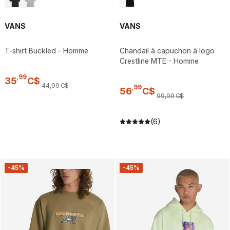
VANS
VANS
T-shirt Buckled - Homme
Chandail à capuchon à logo
Crestline MTE - Homme
,
99
35
C$
44
,
99
C$
,
99
56
C$
99
,
99
C$
(6)
-45%
-45%