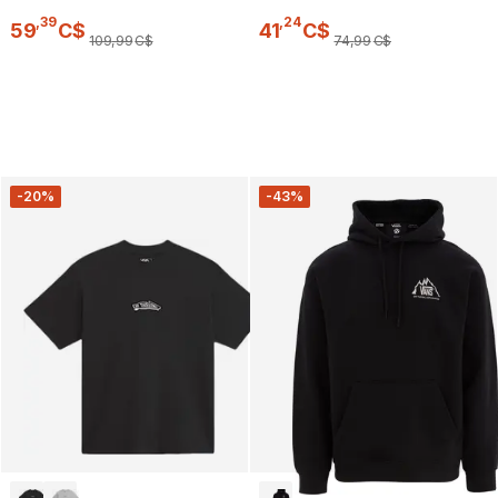
,
39
,
24
59
C$
41
C$
109
,
99
C$
74
,
99
C$
-20%
-43%