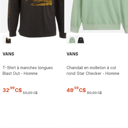
VANS
VANS
T-Shirt à manches longues
Chandail en molleton à col
Blast Out - Homme
rond Star Checker - Homme
,
99
,
59
32
C$
48
C$
59
,
99
C$
89
,
99
C$