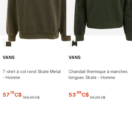
VANS
VANS
T-shirt à col rond Skate Metal
Chandail thermique à manches
- Homme
longues Skate - Homme
,
19
,
99
57
C$
53
C$
109
,
99
C$
99
,
99
C$