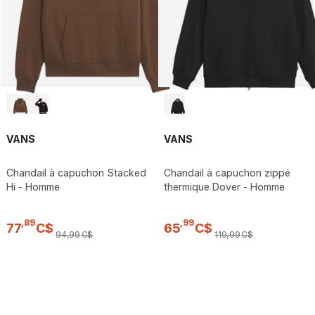
VANS
VANS
Chandail à capuchon Stacked
Chandail à capuchon zippé
Hi - Homme
thermique Dover - Homme
,
89
,
99
77
C$
65
C$
94
,
99
C$
119
,
99
C$