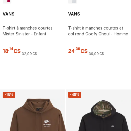
VANS
VANS
T-shirt à manches courtes
T-shirt à manches courtes et
Mister Sinister - Enfant
col rond Goofy Ghoul - Homme
,
14
,
39
18
C$
24
C$
32
,
99
C$
39
,
99
C$
-18%
-45%