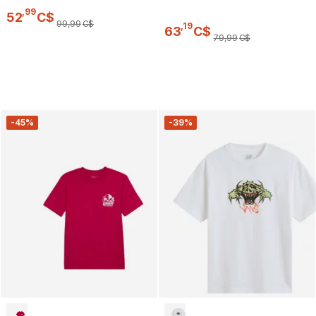
,
99
52
C$
99
,
99
C$
,
19
63
C$
79
,
99
C$
-45%
-39%