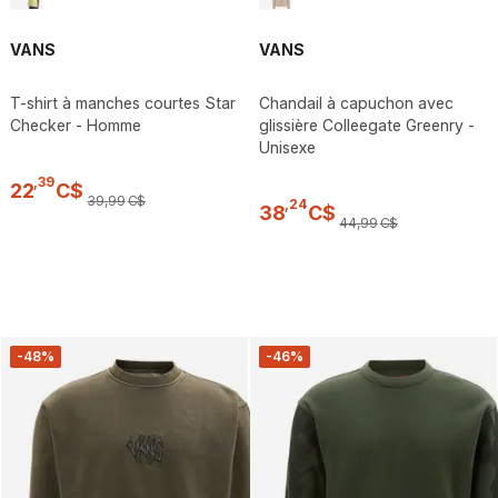
VANS
VANS
T-shirt à manches courtes Star
Chandail à capuchon avec
Checker - Homme
glissière Colleegate Greenry -
Unisexe
,
39
22
C$
39
,
99
C$
,
24
38
C$
44
,
99
C$
-48%
-46%