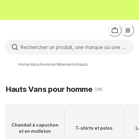
Home
/
Vans
/
Homme
/
Vêtements
/
Hauts
Hauts Vans pour homme
(28)
Chandail à capuchon
T-shirts et polos
L
et en molleton