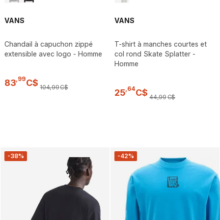
VANS
VANS
Chandail à capuchon zippé
T-shirt à manches courtes et
extensible avec logo - Homme
col rond Skate Splatter -
Homme
,
99
83
C$
104
,
99
C$
,
64
25
C$
44
,
99
C$
-38%
-42%