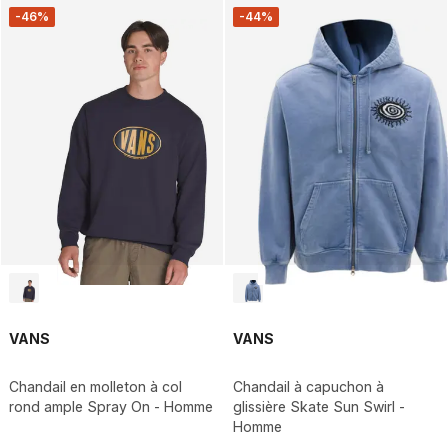
-46%
-44%
VANS
VANS
Chandail en molleton à col
Chandail à capuchon à
rond ample Spray On - Homme
glissière Skate Sun Swirl -
Homme