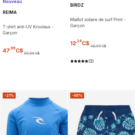
Nouveau
BIRDZ
REIMA
Maillot solaire de surf Print -
Garçon
T-shirt anti-UV Kroolaus -
Garçon
,
24
12
C$
48
,
99
C$
,
99
47
C$
59
,
99
C$
(3)
-21%
-66%