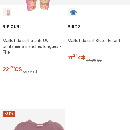
RIP CURL
BIRDZ
Maillot de surf à anti-UV
Maillot de surf Blue - Enfant
printanier à manches longues -
Fille
,
24
11
C$
44
,
99
C$
,
78
22
C$
59
,
95
C$
-31%