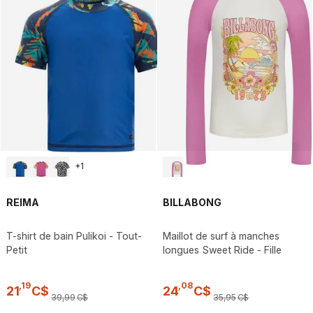
+
1
REIMA
BILLABONG
T-shirt de bain Pulikoi - Tout-
Maillot de surf à manches
Petit
longues Sweet Ride - Fille
,
19
,
08
21
C$
24
C$
39
,
99
C$
35
,
95
C$