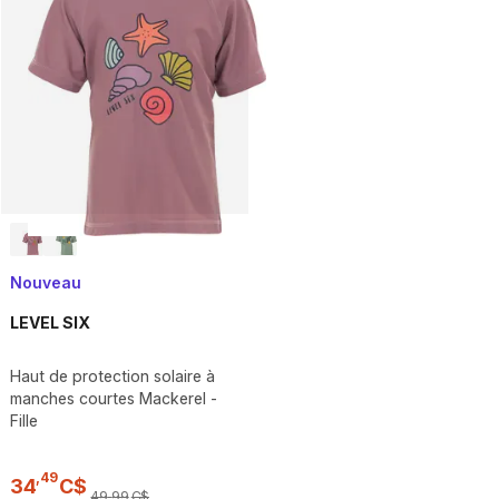
Nouveau
LEVEL SIX
Haut de protection solaire à
manches courtes Mackerel -
Fille
,
49
34
C$
49
,
99
C$