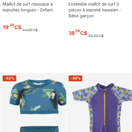
Maillot de surf classique à
Ensemble maillot de surf 3
manches longues - Enfant
pièces à imprimé hawaïen -
Bébé garçon
,
34
19
C$
44
,
99
C$
,
59
18
C$
59
,
99
C$
-62%
-36%