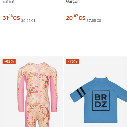
Enfant
Garçon
,
16
,
87
31
C$
20
C$
39
,
95
C$
37
,
95
C$
-62%
-75%