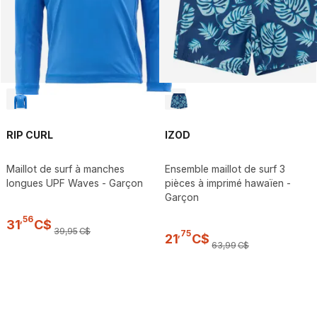
RIP CURL
IZOD
Maillot de surf à manches
Ensemble maillot de surf 3
longues UPF Waves - Garçon
pièces à imprimé hawaïen -
Garçon
,
56
31
C$
39
,
95
C$
,
75
21
C$
63
,
99
C$