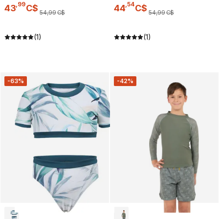
,
99
,
54
43
C$
44
C$
54
,
99
C$
54
,
99
C$
(1)
(1)
-63%
-42%