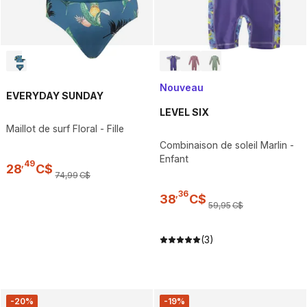
Nouveau
EVERYDAY SUNDAY
LEVEL SIX
Maillot de surf Floral - Fille
Combinaison de soleil Marlin -
Enfant
,
49
28
C$
74
,
99
C$
,
36
38
C$
59
,
95
C$
(3)
-20%
-19%