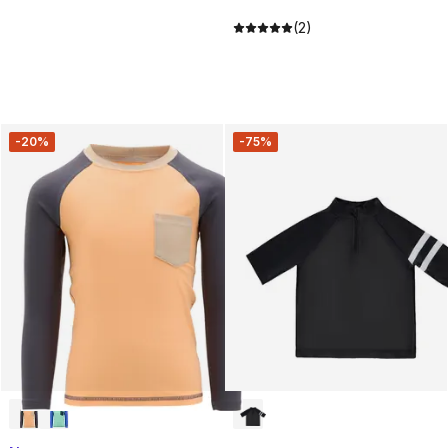
(2)
-20%
-75%