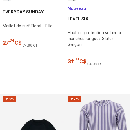
Nouveau
EVERYDAY SUNDAY
LEVEL SIX
Maillot de surf Floral - Fille
Haut de protection solaire à
manches longues Slater -
,
74
27
C$
Garçon
74
,
99
C$
,
89
31
C$
54
,
99
C$
-68%
-62%