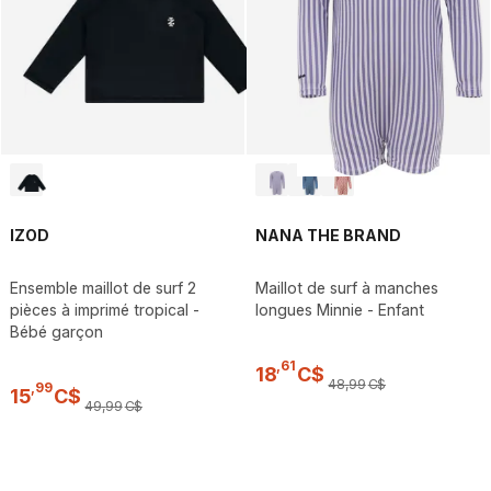
IZOD
NANA THE BRAND
Ensemble maillot de surf 2
Maillot de surf à manches
pièces à imprimé tropical -
longues Minnie - Enfant
Bébé garçon
,
61
18
C$
48
,
99
C$
,
99
15
C$
49
,
99
C$