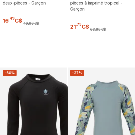
deux-pièces - Garçon
pièces à imprimé tropical -
Garçon
,
49
16
C$
49
,
99
C$
,
75
21
C$
63
,
99
C$
-60%
-37%