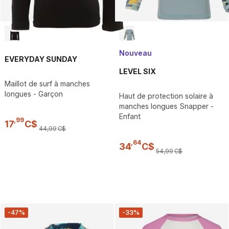
Nouveau
EVERYDAY SUNDAY
LEVEL SIX
Maillot de surf à manches
longues - Garçon
Haut de protection solaire à
manches longues Snapper -
Enfant
,
99
17
C$
44
,
99
C$
,
64
34
C$
54
,
99
C$
-47%
-33%