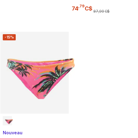
,
79
74
C$
87
,
99
C$
-15%
Nouveau