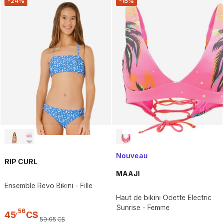
-24%
-15%
Nouveau
RIP CURL
MAAJI
Ensemble Revo Bikini - Fille
Haut de bikini Odette Electric
Sunrise - Femme
,
56
45
C$
59
,
95
C$