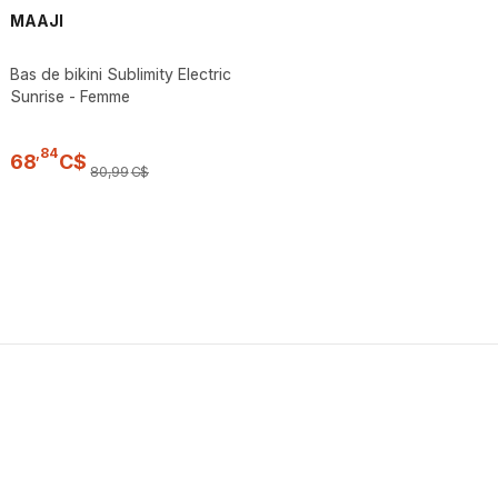
MAAJI
Bas de bikini Sublimity Electric
Sunrise - Femme
,
84
68
C$
80
,
99
C$