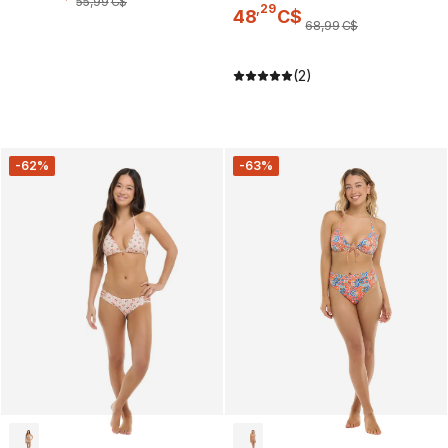
55
,
99
C$
,
29
48
C$
68
,
99
C$
(2)
-62%
-63%