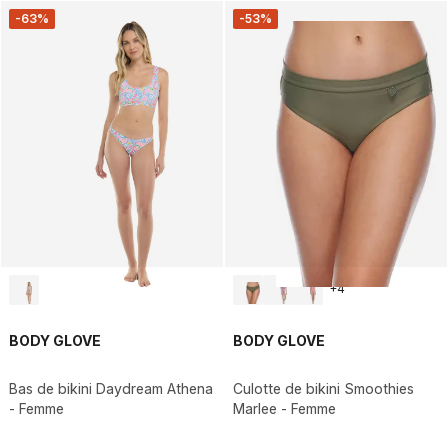
-63%
-53%
+
4
BODY GLOVE
BODY GLOVE
Bas de bikini Daydream Athena
Culotte de bikini Smoothies
- Femme
Marlee - Femme