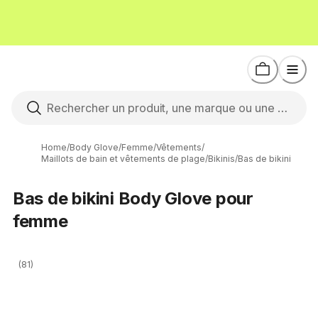
Home
/
Body Glove
/
Femme
/
Vêtements
/
Maillots de bain et vêtements de plage
/
Bikinis
/
Bas de bikini
Bas de bikini Body Glove pour
femme
(81)