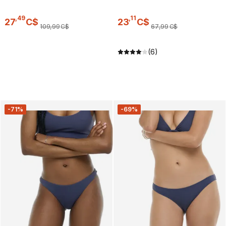
,
49
,
11
27
C$
23
C$
109
,
99
C$
67
,
99
C$
(6)
-71%
-69%