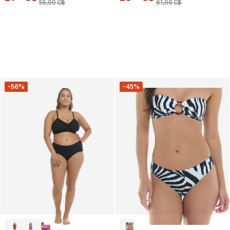
55
,
99
C$
61
,
99
C$
-56%
-45%