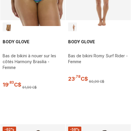
BODY GLOVE
BODY GLOVE
Bas de bikini à nouer sur les
Bas de bikini Romy Surf Rider -
côtés Harmony Brasilia -
Femme
Femme
,
78
23
C$
60
,
99
C$
,
83
19
C$
61
,
99
C$
-62%
-58%