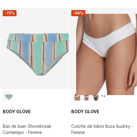
-75%
-66%
+
2
BODY GLOVE
BODY GLOVE
Bas de bain Shorebreak
Culotte de bikini Ibiza Audrey -
Contempo - Femme
Femme