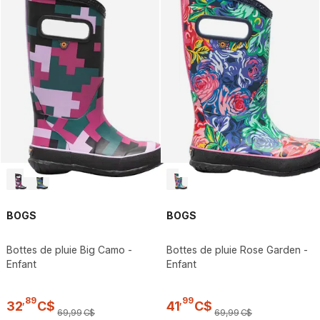
BOGS
BOGS
Bottes de pluie Big Camo -
Bottes de pluie Rose Garden -
Enfant
Enfant
,
89
,
99
32
C$
41
C$
69
,
99
C$
69
,
99
C$