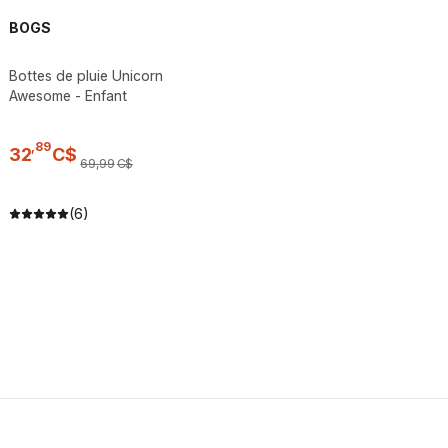
BOGS
Bottes de pluie Unicorn
Awesome - Enfant
,
89
32
C$
69
,
99
C$
(6)