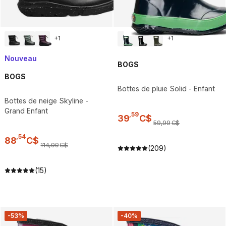
+
1
+
1
Nouveau
BOGS
BOGS
Bottes de pluie Solid - Enfant
Bottes de neige Skyline -
Grand Enfant
,
59
39
C$
59
,
99
C$
,
54
88
C$
114
,
99
C$
(209)
(15)
-53%
-40%