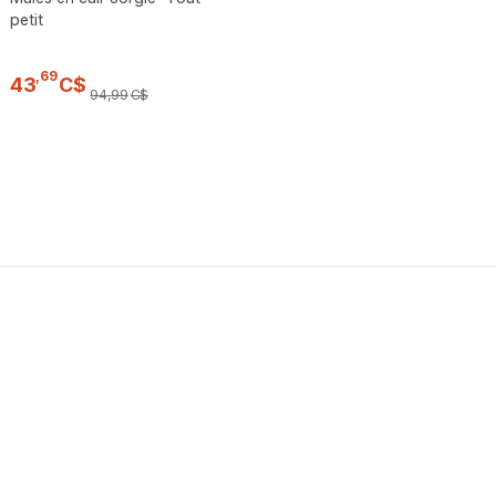
petit
,
69
43
C$
94
,
99
C$