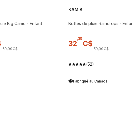
KAMIK
luie Big Camo - Enfant
Bottes de pluie Raindrops - Enfa
,
39
$
32
C$
69
,
99
C$
59
,
99
C$
(52)
Fabriqué au Canada