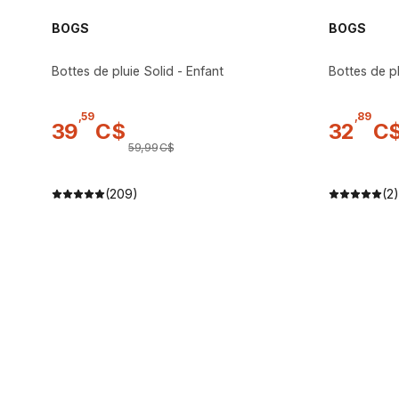
BOGS
BOGS
Bottes de pluie Solid - Enfant
Bottes de p
,
59
,
89
39
C$
32
C
59
,
99
C$
(209)
(2)