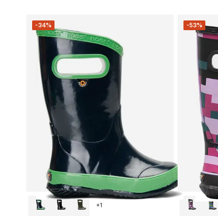
-34%
-53%
+
1