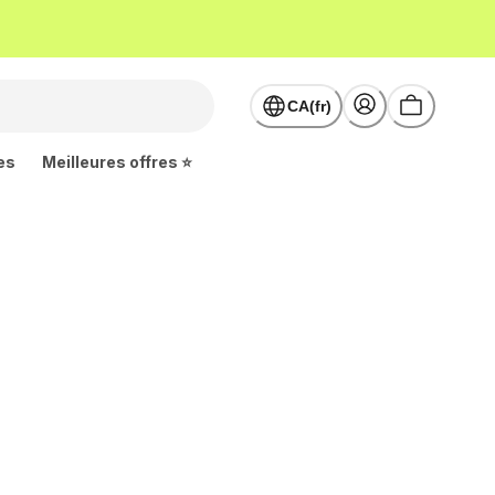
CA(fr)
es
Meilleures offres ⭐