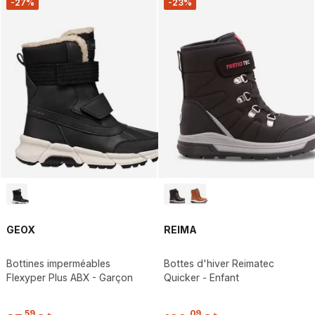
-27%
-23%
GEOX
REIMA
Bottines imperméables
Bottes d'hiver Reimatec
Flexyper Plus ABX - Garçon
Quicker - Enfant
,
59
,
09