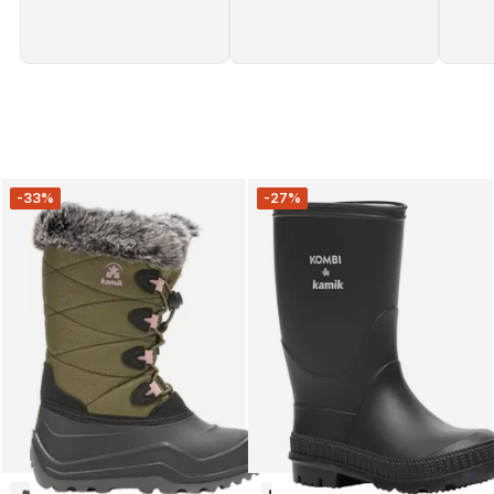
-33%
-27%