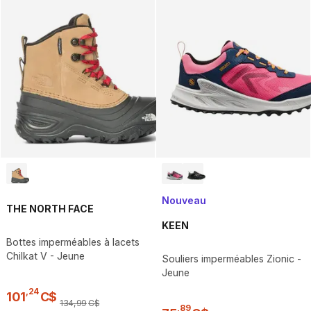
Nouveau
THE NORTH FACE
KEEN
Bottes imperméables à lacets
Chilkat V - Jeune
Souliers imperméables Zionic -
Jeune
,
24
101
C$
134
,
99
C$
,
89