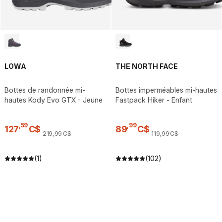
LOWA
THE NORTH FACE
Bottes de randonnée mi-
Bottes imperméables mi-hautes
hautes Kody Evo GTX - Jeune
Fastpack Hiker - Enfant
,
59
,
99
127
C$
89
C$
219
,
99
C$
119
,
99
C$
(1)
(102)