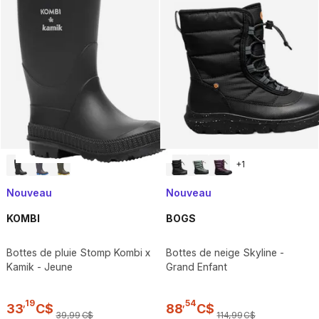
+
1
Nouveau
Nouveau
KOMBI
BOGS
Bottes de pluie Stomp Kombi x
Bottes de neige Skyline -
Kamik - Jeune
Grand Enfant
,
19
,
54
33
C$
88
C$
39
,
99
C$
114
,
99
C$