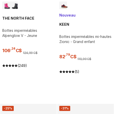
Nouveau
THE NORTH FACE
KEEN
Bottes imperméables
Alpenglow V - Jeune
Bottes imperméables mi-hautes
Zionic - Grand enfant
,
24
106
C$
124
,
99
C$
,
79
82
C$
119
,
99
C$
(249)
(5)
-25%
-31%