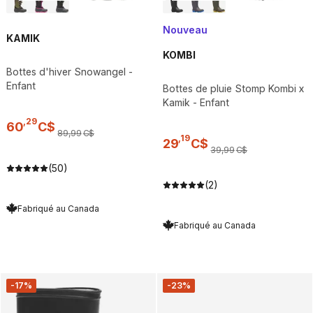
Nouveau
KAMIK
KOMBI
Bottes d'hiver Snowangel -
Enfant
Bottes de pluie Stomp Kombi x
Kamik - Enfant
,
29
60
C$
89
,
99
C$
,
19
29
C$
39
,
99
C$
(50)
(2)
Fabriqué au Canada
Fabriqué au Canada
-17%
-23%