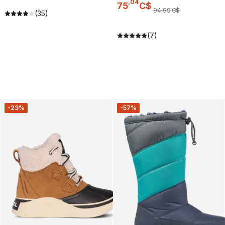
,
04
75
C$
94
,
99
C$
(35)
(7)
-23%
-57%