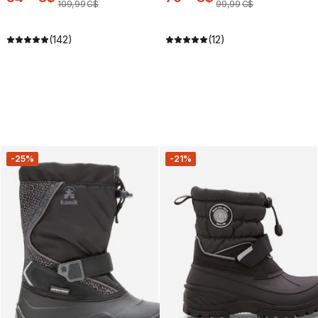
109
,
99
C$
99
,
99
C$
(142)
(12)
-25%
-21%