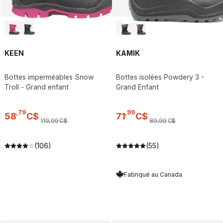
KEEN
KAMIK
Bottes imperméables Snow
Bottes isolées Powdery 3 -
Troll - Grand enfant
Grand Enfant
,
79
,
99
58
C$
71
C$
119
,
99
C$
89
,
99
C$
(106)
(55)
Fabriqué au Canada