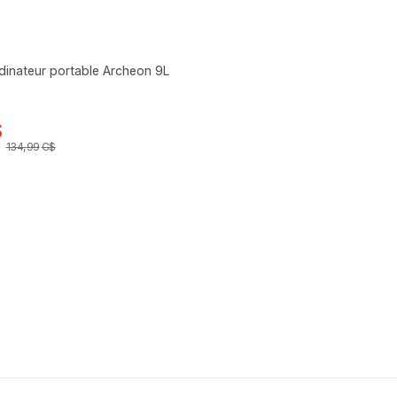
rdinateur portable Archeon 9L
$
134
,
99
C$