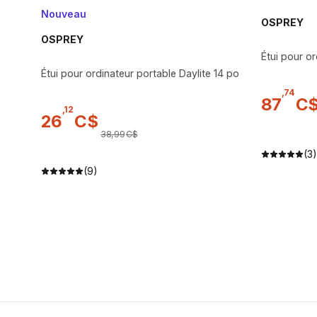
Nouveau
OSPREY
OSPREY
Étui pour o
Étui pour ordinateur portable Daylite 14 po
,
74
87
C
,
12
26
C$
38
,
99
C$
(3)
(9)