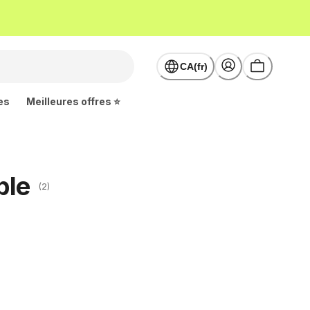
CA(fr)
es
Meilleures offres ⭐
ble
(2)