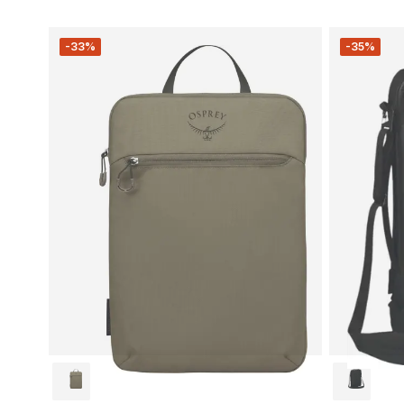
-33%
-35%