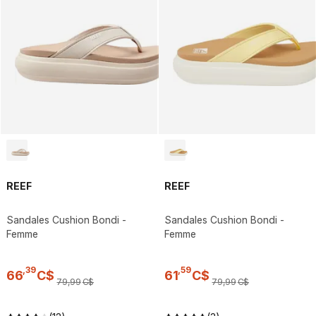
REEF
REEF
Sandales Cushion Bondi -
Sandales Cushion Bondi -
Femme
Femme
,
39
,
59
66
C$
61
C$
79
,
99
C$
79
,
99
C$