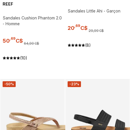
REEF
Sandales Little Ahi - Garçon
Sandales Cushion Phantom 2.0
- Homme
,
69
20
C$
29
,
99
C$
,
69
50
C$
64
,
99
C$
(8)
(10)
-50%
-23%