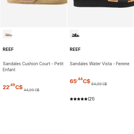
REEF
REEF
Sandales Cushion Court - Petit
Sandales Water Vista - Femme
Enfant
,
44
65
C$
84
,
99
C$
,
49
22
C$
44
,
99
C$
(21)