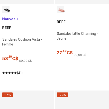
Nouveau
REEF
REEF
Sandales Little Charming -
Jeune
Sandales Cushion Vista -
Femme
,
59
27
C$
39
,
99
C$
,
19
53
C$
69
,
99
C$
(41)
-17%
-23%