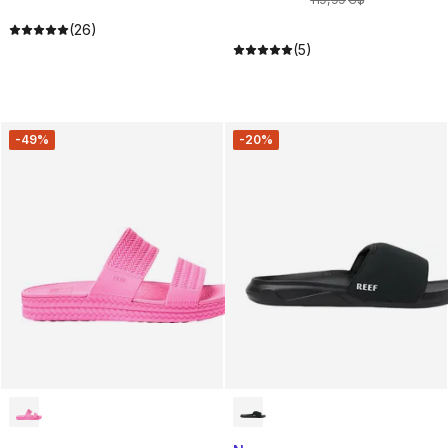
(26)
(5)
-49%
-20%