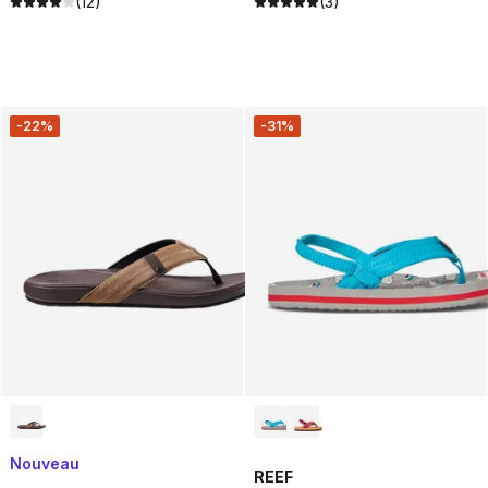
(12)
(3)
-22%
-31%
Nouveau
REEF