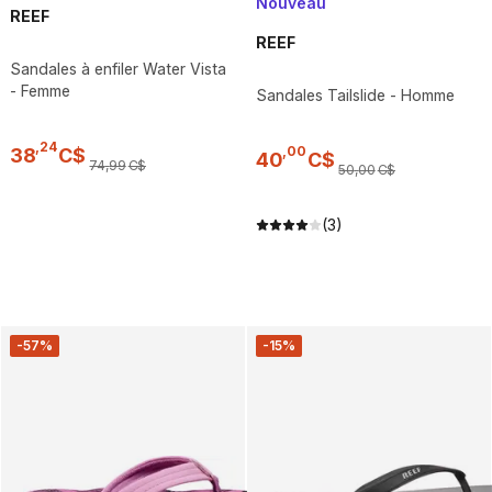
Nouveau
REEF
REEF
Sandales à enfiler Water Vista
- Femme
Sandales Tailslide - Homme
,
24
,
00
38
C$
40
C$
74
,
99
C$
50
,
00
C$
(3)
-57%
-15%