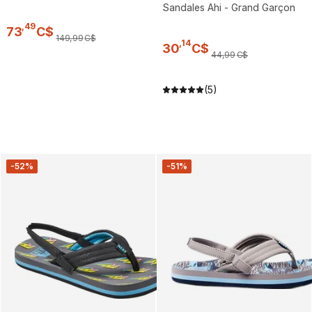
Sandales Ahi - Grand Garçon
,
49
73
C$
149
,
99
C$
,
14
30
C$
44
,
99
C$
(5)
-52%
-51%