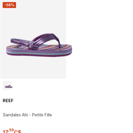
-56%
REEF
Sandales Ahi - Petite Fille
,
59
17
C$