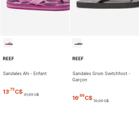
REEF
REEF
Sandales Ahi - Enfant
Sandales Grom Switchfoot -
Garçon
,
75
13
C$
31
,
99
C$
,
99
16
C$
19
,
99
C$