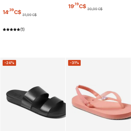
,
19
19
C$
39
,
99
C$
,
39
14
C$
31
,
99
C$
(1)
-24%
-31%