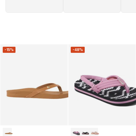
-15%
-48%