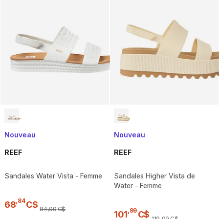
Nouveau
Nouveau
REEF
REEF
Sandales Water Vista - Femme
Sandales Higher Vista de
Water - Femme
,
84
68
C$
84
,
99
C$
,
99
101
C$
119
,
99
C$