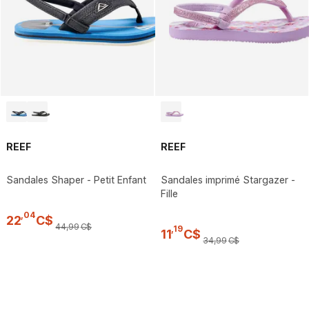
REEF
REEF
Sandales Shaper - Petit Enfant
Sandales imprimé Stargazer -
Fille
,
04
22
C$
44
,
99
C$
,
19
11
C$
34
,
99
C$