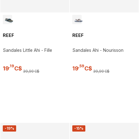
REEF
REEF
Sandales Little Ahi - Fille
Sandales Ahi - Nourisson
,
19
,
59
19
C$
19
C$
39
,
99
C$
39
,
99
C$
-19%
-15%