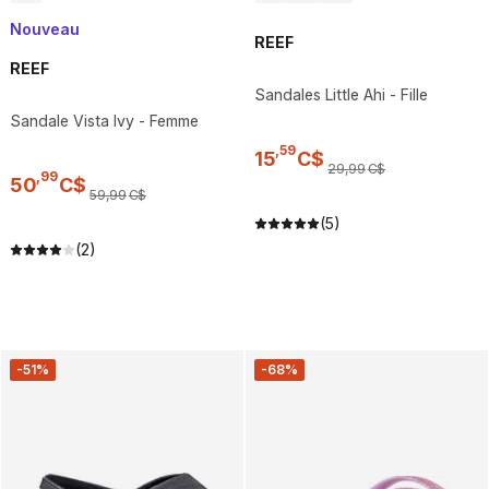
Nouveau
REEF
REEF
Sandales Little Ahi - Fille
Sandale Vista Ivy - Femme
,
59
15
C$
29
,
99
C$
,
99
50
C$
59
,
99
C$
(5)
(2)
-51%
-68%