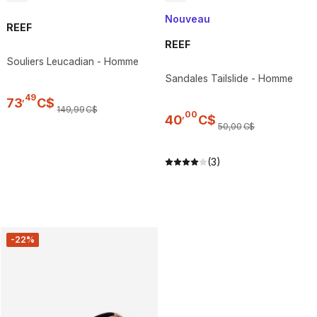
Nouveau
REEF
REEF
Souliers Leucadian - Homme
Sandales Tailslide - Homme
,
49
73
C$
149
,
99
C$
,
00
40
C$
50
,
00
C$
(3)
-22%