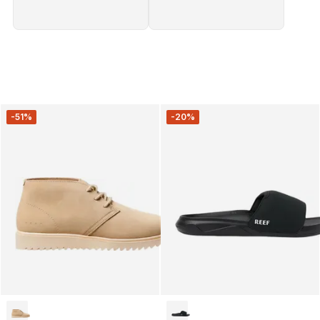
-51%
-20%