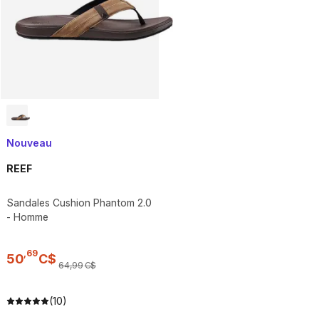
Nouveau
REEF
Sandales Cushion Phantom 2.0
- Homme
,
69
50
C$
64
,
99
C$
(10)