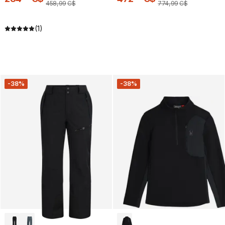
458
,
99
C$
774
,
99
C$
(1)
-38%
-38%