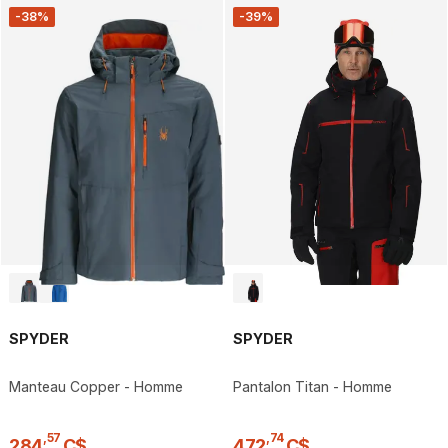
-38%
-39%
SPYDER
SPYDER
Manteau Copper - Homme
Pantalon Titan - Homme
,
57
,
74
284
C$
472
C$