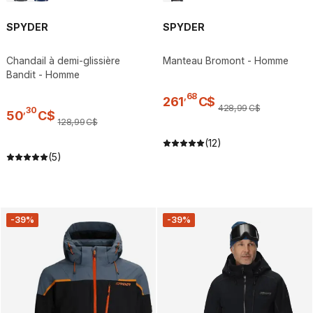
SPYDER
SPYDER
Chandail à demi-glissière
Manteau Bromont - Homme
Bandit - Homme
,
68
261
C$
428
,
99
C$
,
30
50
C$
128
,
99
C$
(12)
(5)
-39%
-39%