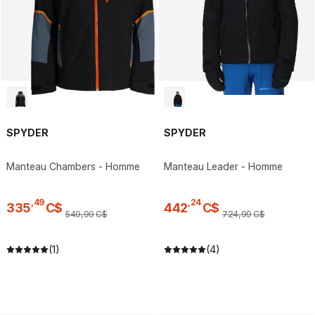
SPYDER
SPYDER
Manteau Chambers - Homme
Manteau Leader - Homme
,
49
,
24
335
C$
442
C$
549
,
99
C$
724
,
99
C$
(1)
(4)