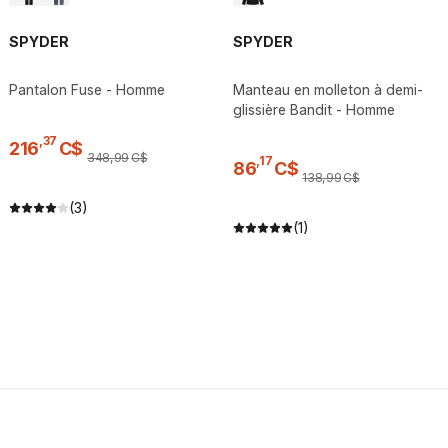
SPYDER
SPYDER
Pantalon Fuse - Homme
Manteau en molleton à demi-
glissière Bandit - Homme
,
37
216
C$
348
,
99
C$
,
17
86
C$
138
,
99
C$
(3)
(1)