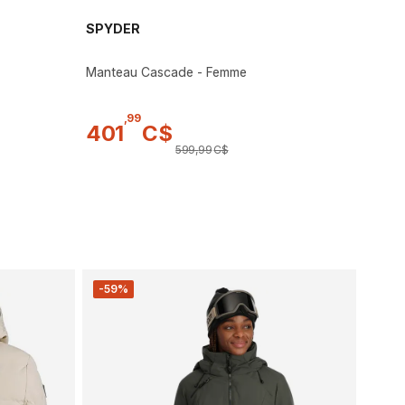
SPYDER
Manteau Cascade - Femme
,
99
401
C$
599
,
99
C$
-59%