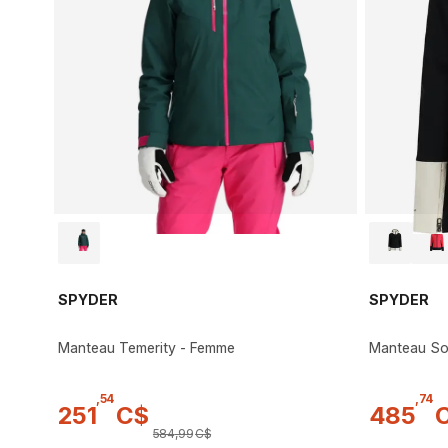
SPYDER
SPYDER
Manteau Temerity - Femme
Manteau Sol
,
54
,
74
251
C$
485
584
,
99
C$