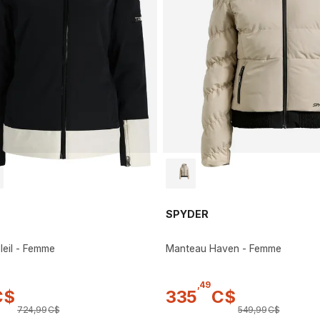
SPYDER
eil - Femme
Manteau Haven - Femme
,
49
C$
335
C$
724
,
99
C$
549
,
99
C$