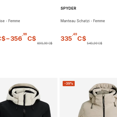
SPYDER
ise - Femme
Manteau Schatzi - Femme
,
99
,
49
C$
–
356
C$
335
C$
699
,
99
C$
549
,
99
C$
-39%