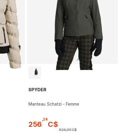
SPYDER
Manteau Schatzi - Femme
,
24
256
C$
624
,
99
C$