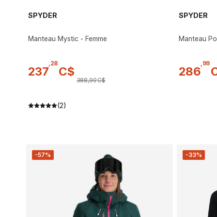
SPYDER
SPYDER
Manteau Mystic - Femme
Manteau Po
,
28
,
99
237
C$
286
388
,
99
C$
(2)
-57%
-33%