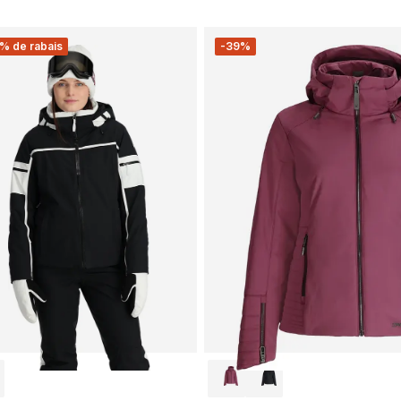
% de rabais
-39%