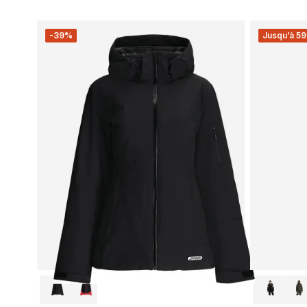
-39%
Jusqu’à 59