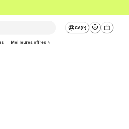
CA(fr)
es
Meilleures offres ⭐
)