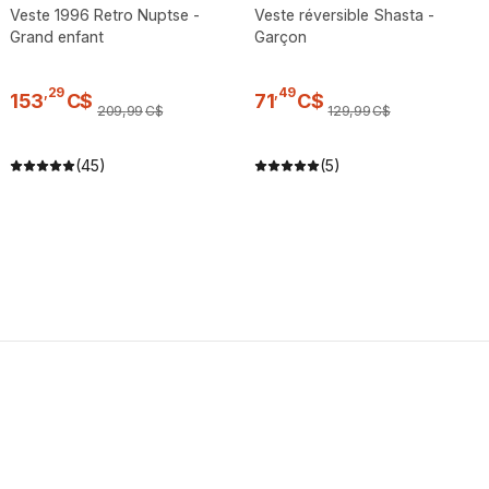
Veste 1996 Retro Nuptse -
Veste réversible Shasta -
Grand enfant
Garçon
,
29
,
49
153
C$
71
C$
209
,
99
C$
129
,
99
C$
(45)
(5)