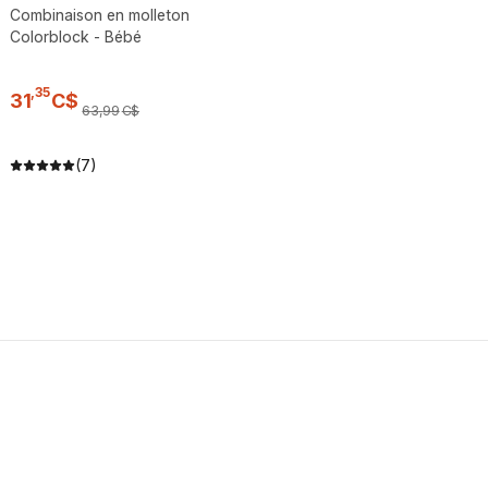
Combinaison en molleton
Colorblock - Bébé
,
35
31
C$
63
,
99
C$
(7)