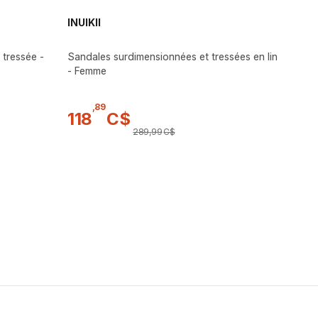
INUIKII
tressée -
Sandales surdimensionnées et tressées en lin
- Femme
,
89
118
C$
289
,
99
C$