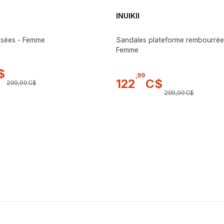
INUIKII
ssées - Femme
Sandales plateforme rembourrée 
Femme
$
,
99
122
C$
299
,
99
C$
299
,
99
C$