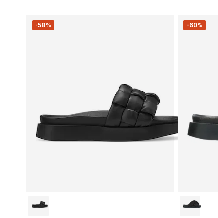
-58%
-60%