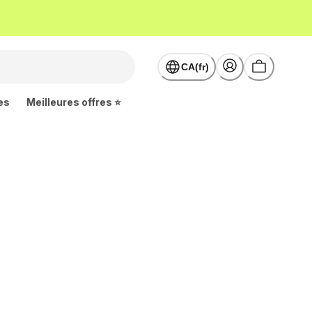
CA(fr)
es
Meilleures offres ⭐