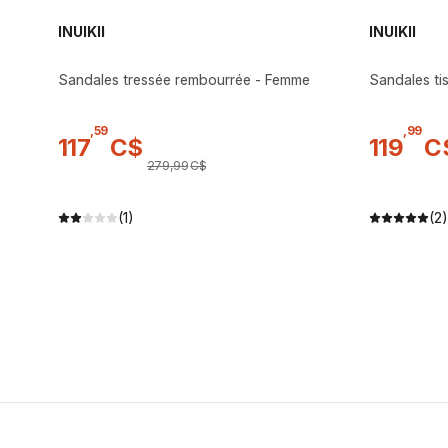
INUIKII
INUIKII
Sandales tressée rembourrée - Femme
Sandales ti
,
59
,
99
117
C$
119
C
279
,
99
C$
(1)
(2)