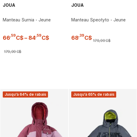
JOUA
JOUA
Manteau Surnia - Jeune
Manteau Speotyto - Jeune
,
59
,
59
,
39
66
C$
–
84
C$
68
C$
179
,
99
C$
179
,
99
C$
Jusqu’à 64% de rabais
Jusqu’à 65% de rabais