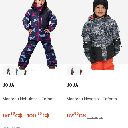
+
1
JOUA
JOUA
Manteau Nebulosa - Enfant
Manteau Nesasio - Enfants
,
29
,
29
,
89
66
C$
–
100
C$
62
C$
169
,
99
C$