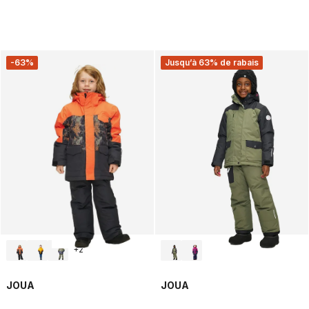
-63%
Jusqu’à 63% de rabais
+
2
JOUA
JOUA