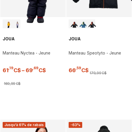
JOUA
JOUA
Manteau Nyctea - Jeune
Manteau Speotyto - Jeune
,
19
,
69
,
59
61
C$
–
69
C$
66
C$
179
,
99
C$
169
,
99
C$
Jusqu’à 61% de rabais
-63%