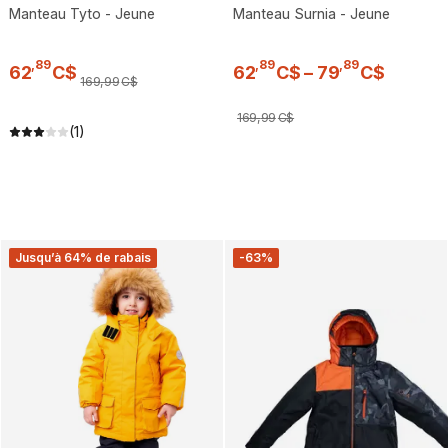
Manteau Tyto - Jeune
Manteau Surnia - Jeune
,
89
,
89
,
89
62
C$
62
C$
–
79
C$
169
,
99
C$
169
,
99
C$
(1)
Jusqu’à 64% de rabais
-63%