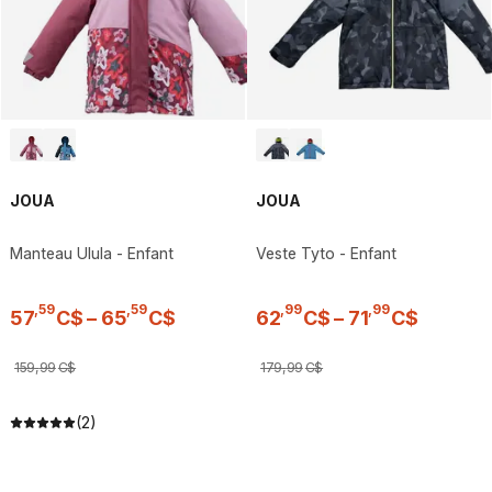
JOUA
JOUA
Manteau Ulula - Enfant
Veste Tyto - Enfant
,
59
,
59
,
99
,
99
57
C$
–
65
C$
62
C$
–
71
C$
159
,
99
C$
179
,
99
C$
(2)