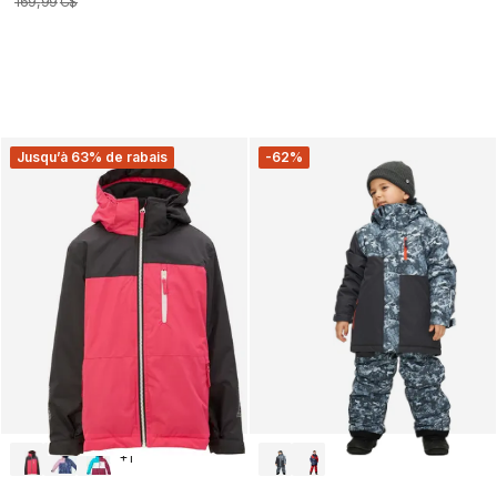
169
,
99
C$
Jusqu’à 63% de rabais
-62%
+
1