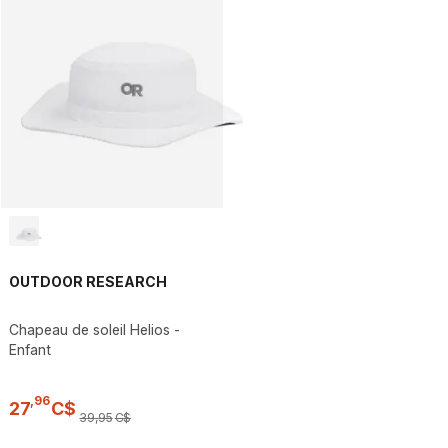
OUTDOOR RESEARCH
Chapeau de soleil Helios -
Enfant
,
96
27
C$
39
,
95
C$