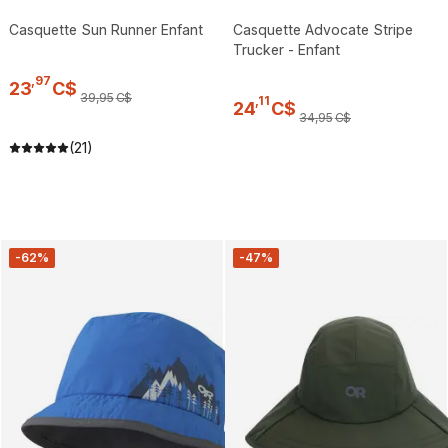
Casquette Sun Runner Enfant
Casquette Advocate Stripe
Trucker - Enfant
,
97
23
C$
39
,
95
C$
,
11
24
C$
34
,
95
C$
(21)
-62%
-47%