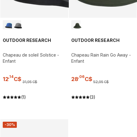
OUTDOOR RESEARCH
OUTDOOR RESEARCH
Chapeau de soleil Solstice -
Chapeau Rain Rain Go Away -
Enfant
Enfant
,
14
,
06
12
C$
28
C$
31
,
95
C$
52
,
95
C$
(1)
(3)
-30%