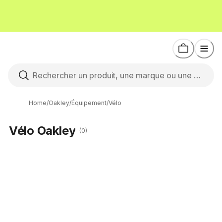
Home
/
Oakley
/
Équipement
/
Vélo
Vélo Oakley
(0)