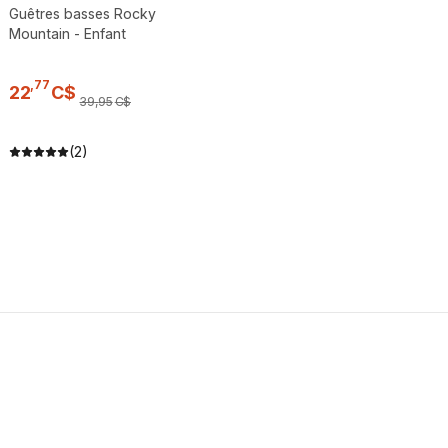
Guêtres basses Rocky
Mountain - Enfant
,
77
22
C$
39
,
95
C$
(2)