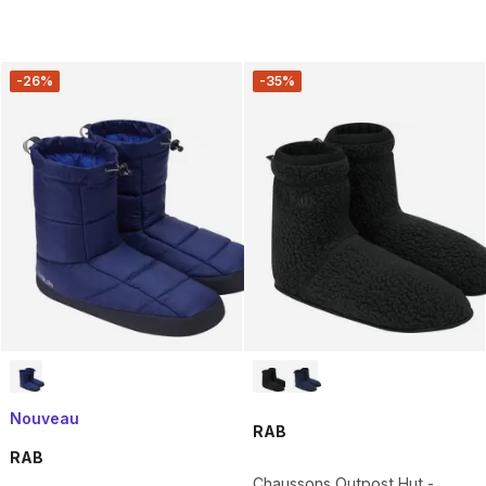
-26%
-35%
Nouveau
RAB
RAB
Chaussons Outpost Hut -