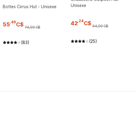
Unisexe
Bottes Cirrus Hut - Unisexe
,
24
,
49
42
C$
55
C$
64
,
99
C$
74
,
99
C$
(25)
(83)