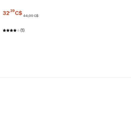
,
39
32
C$
44
,
99
C$
(1)