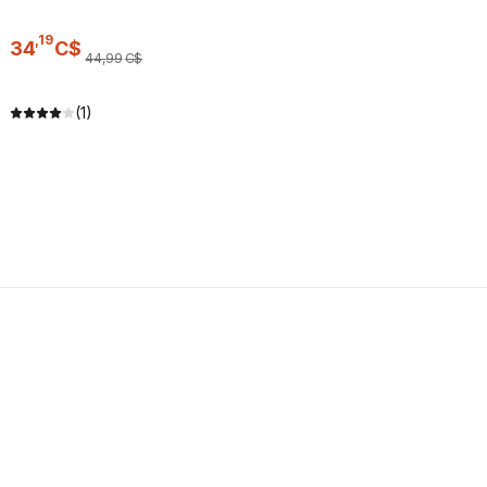
,
19
34
C$
44
,
99
C$
(1)