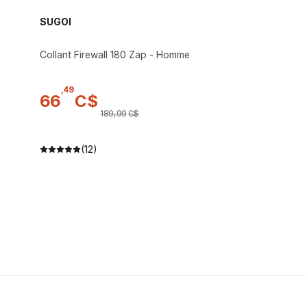
SUGOI
Collant Firewall 180 Zap - Homme
,
49
66
C$
189
,
99
C$
(12)