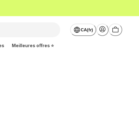
CA(fr)
es
Meilleures offres ⭐